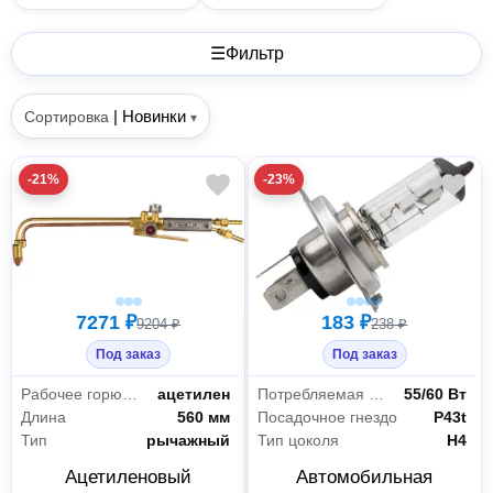
☰
Фильтр
|
Новинки
Сортировка
▾
-21%
-23%
7271 ₽
183 ₽
9204 ₽
238 ₽
Под заказ
Под заказ
Рабочее горючее
ацетилен
Потребляемая мощность ближнего/дальнего света
55/60 Вт
Длина
560 мм
Посадочное гнездо
P43t
Тип
рычажный
Тип цоколя
H4
Ацетиленовый
Автомобильная