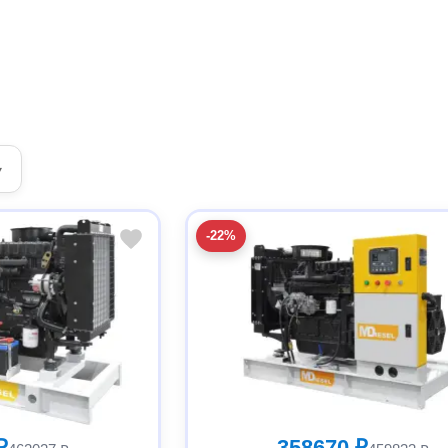
▾
-22%
₽
358670 ₽