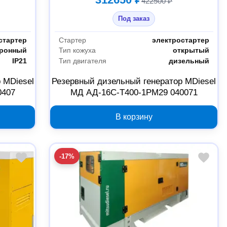
422500 ₽
Под заказ
стартер
Стартер
электростартер
хронный
Тип кожуха
открытый
IP21
Тип двигателя
дизельный
 MDiesel
Резервный дизельный генератор MDiesel
0407
МД АД-16С-Т400-1РМ29 040071
В корзину
-17%