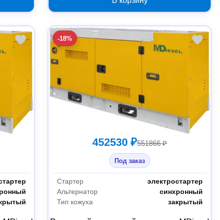
В корзину
-18%
452530 ₽
551866 ₽
Под заказ
стартер
Стартер
электростартер
хронный
Альтернатор
синхронный
крытый
Тип кожуха
закрытый