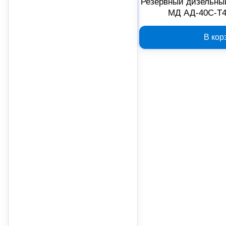
Резервный дизельный
МД АД-40С-Т4
шумозащитном 
В кор