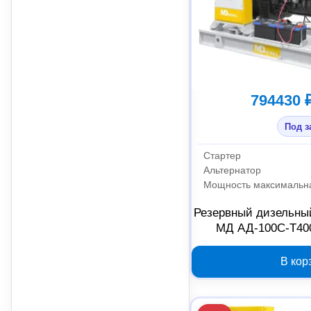
794430 
Под з
Стартер
Альтернатор
Резервный дизельный
МД АД-100С-Т40
В кор