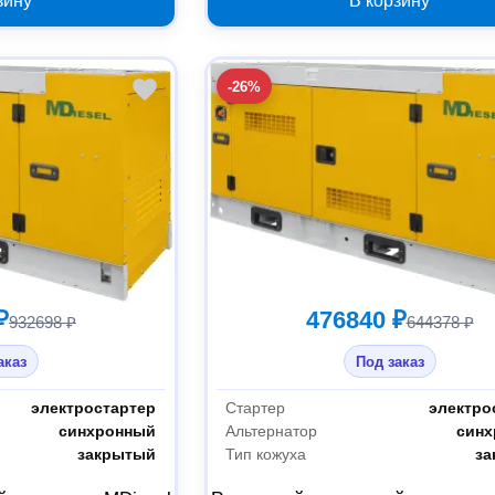
зину
В корзину
-26%
₽
476840 ₽
932698 ₽
644378 ₽
аказ
Под заказ
электростартер
Стартер
электро
синхронный
Альтернатор
син
закрытый
Тип кожуха
за