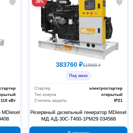
-38%
383760 ₽
618968 ₽
Под заказ
стартер
Стартер
электростартер
крытый
Тип кожуха
открытый
110 кВт
Степень защиты
IP21
 MDiesel
Резервный дизельный генератор MDiesel
0408
МД АД-30С-Т400-1РМ29 034568