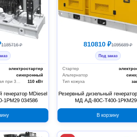
₽
810810 ₽
1185716 ₽
1095689 ₽
аказ
Под заказ
электростартер
Стартер
электро
синхронный
Альтернатор
син
Мощность максимальная при 380 В
110 кВт
Тип кожуха
за
 генератор MDiesel
Резервный дизельный генератор
0-1РМ29 034586
МД АД-80С-Т400-1РКМ29
шумозащитном кожухе 040
зину
В корзину