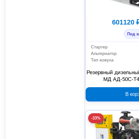
601120 
Под з
Стартер
Альтернатор
Тип кожуха
Резервный дизельный
МД АД-50С-Т4
шумозащитном 
В кор
-33%