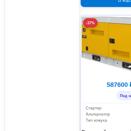
В кор
-37%
587600 
Под з
Стартер
Альтернатор
Тип кожуха