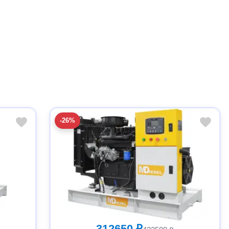
-26%
312650 ₽