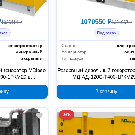
₽
1070550 ₽
1036414 ₽
1321667 ₽
аказ
Под заказ
электростартер
Стартер
электро
синхронный
Альтернатор
син
закрытый
Тип кожуха
за
 генератор MDiesel
Резервный дизельный генератор
00-1РКМ29 в
МД АД-120С-Т400-1РКМ29
кожухе 034572
шумозащитном кожухе 040
зину
В корзину
-26%