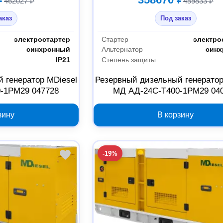
462027 ₽
459833 ₽
аказ
Под заказ
электростартер
Стартер
электро
синхронный
Альтернатор
син
IP21
Степень защиты
 генератор MDiesel
Резервный дизельный генератор
-1РМ29 047728
МД АД-24С-Т400-1РМ29 04
зину
В корзину
-19%