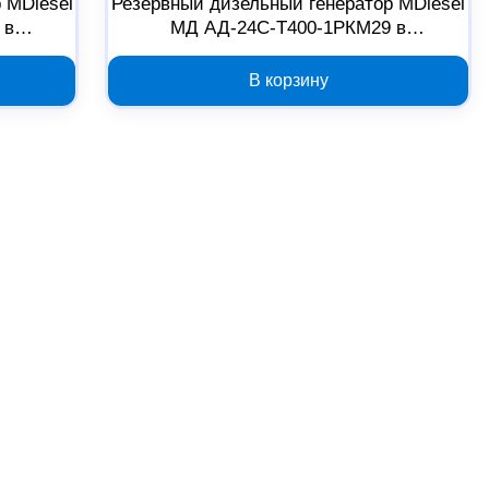
 MDiesel
Резервный дизельный генератор MDiesel
 в
МД АД-24С-Т400-1РКМ29 в
310
шумозащитном кожухе 040424
В корзину