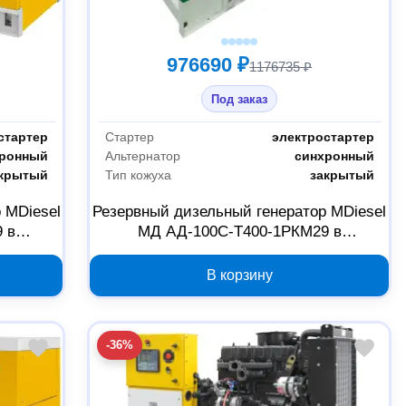
976690 ₽
1176735 ₽
Под заказ
стартер
Стартер
электростартер
хронный
Альтернатор
синхронный
крытый
Тип кожуха
закрытый
 MDiesel
Резервный дизельный генератор MDiesel
 в
МД АД-100С-Т400-1РКМ29 в
412
шумозащитном кожухе 040480
В корзину
-36%