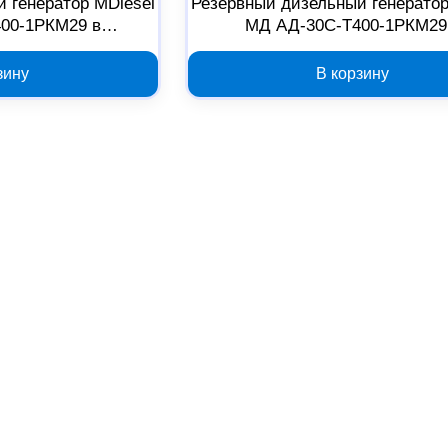
 генератор MDiesel
Резервный дизельный генератор
00-1РКМ29 в
МД АД-30С-Т400-1РКМ29
кожухе 040067
шумозащитном кожухе 040
зину
В корзину