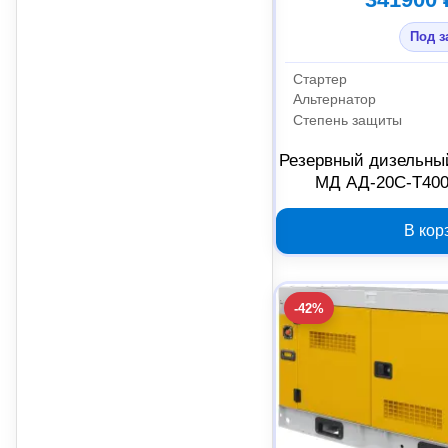
Под з
Стартер
Альтернатор
Степень защиты
Резервный дизельный
МД АД-20С-Т400
В кор
-42%