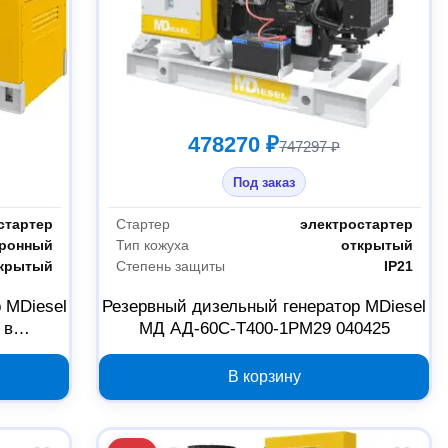
478270 ₽
747297 ₽
Под заказ
стартер
Стартер
электростартер
хронный
Тип кожуха
открытый
крытый
Степень защиты
IP21
 MDiesel
Резервный дизельный генератор MDiesel
 в
МД АД-60С-Т400-1РМ29 040425
426
В корзину