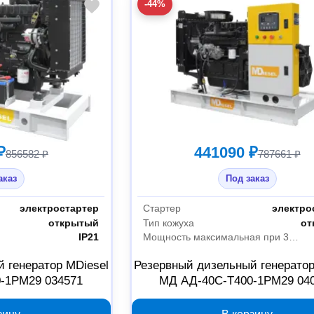
-44%
₽
441090 ₽
856582 ₽
787661 ₽
аказ
Под заказ
электростартер
Стартер
электро
открытый
Тип кожуха
от
IP21
Мощность максимальная при 380 В
 генератор MDiesel
Резервный дизельный генератор
-1РМ29 034571
МД АД-40С-Т400-1РМ29 04