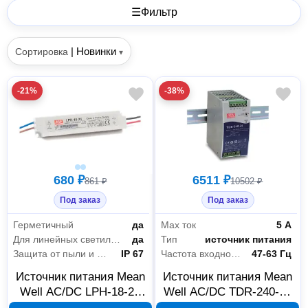
☰
Фильтр
|
Новинки
Сортировка
▾
-21%
-38%
680 ₽
6511 ₽
861 ₽
10502 ₽
Под заказ
Под заказ
Герметичный
да
Max ток
5 А
Для линейных светильников
да
Тип
источник питания
Защита от пыли и влаги
IP 67
Частота входной сети
47-63 Гц
Источник питания Mean
Источник питания Mean
Well AC/DC LPH-18-24
Well AC/DC TDR-240-48
18 Вт 24 В
240 Вт