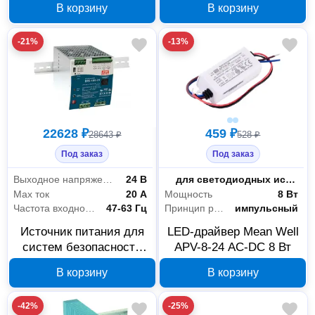
В корзину
В корзину
-21%
-13%
22628 ₽
459 ₽
28643 ₽
528 ₽
Под заказ
Под заказ
Выходное напряжение
24 В
Назначение
для светодиодных источников света постоянного напряжения
Max ток
20 А
Мощность
8 Вт
Частота входной сети
47-63 Гц
Принцип работы
импульсный
Источник питания для
LED-драйвер Mean Well
систем безопасности
APV-8-24 AC-DC 8 Вт
Mean Well DRS-480-24
В корзину
В корзину
-42%
-25%