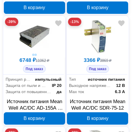
24DA-3Y
В
В корзину
В корзину
-39%
-13%
6748 ₽
3366 ₽
11062 ₽
3869 ₽
Под заказ
Под заказ
Принцип работы
импульсный
Тип
источник питания
Защита от пыли и влаги
IP 20
Выходное напряжение
12 В
Защита от повышенного напряжения
да
Max ток
6.3 А
Источник питания Mean
Источник питания Mean
Well AC/DC AD-155A с
Well AC/DC SDR-75-12
зарядником 155 Вт
В корзину
В корзину