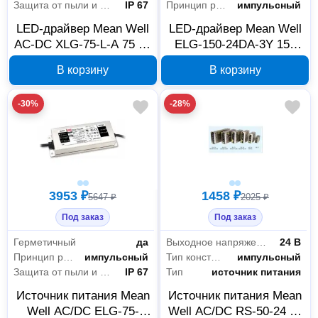
Защита от пыли и влаги
IP 67
Принцип работы
импульсный
LED-драйвер Mean Well
LED-драйвер Mean Well
AC-DC XLG-75-L-A 75 Вт
ELG-150-24DA-3Y 150
XLG-75-L-A
Вт 24 В
В корзину
В корзину
-30%
-28%
3953 ₽
1458 ₽
5647 ₽
2025 ₽
Под заказ
Под заказ
Герметичный
да
Выходное напряжение
24 В
Принцип работы
импульсный
Тип конструкции
импульсный
Защита от пыли и влаги
IP 67
Тип
источник питания
Источник питания Mean
Источник питания Mean
Well AC/DC ELG-75-
Well AC/DC RS-50-24 24