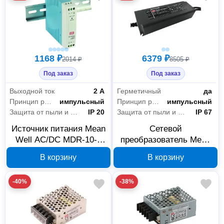
1168 ₽
6379 ₽
2014 ₽
8505 ₽
Под заказ
Под заказ
Выходной ток
2 А
Герметичный
да
Принцип работы
импульсный
Принцип работы
импульсный
Защита от пыли и влаги
IP 20
Защита от пыли и влаги
IP 67
Источник питания Mean
Сетевой
Well AC/DC MDR-10-5
преобразователь Mean
10 Вт 2000000071312
Well PWM-200-24DA2
В корзину
В корзину
AC-DC
-40%
-38%