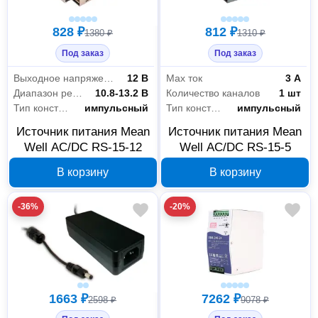
828 ₽
812 ₽
1380 ₽
1310 ₽
Под заказ
Под заказ
Выходное напряжение
12 В
Max ток
3 А
Диапазон регулирования
10.8-13.2 В
Количество каналов
1 шт
Тип конструкции
импульсный
Тип конструкции
импульсный
Источник питания Mean
Источник питания Mean
Well AC/DC RS-15-12
Well AC/DC RS-15-5
В корзину
В корзину
-36%
-20%
1663 ₽
7262 ₽
2598 ₽
9078 ₽