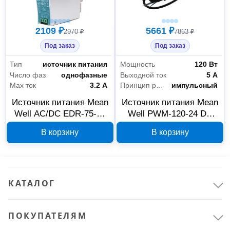
2109 ₽
5661 ₽
2970 ₽
7863 ₽
Под заказ
Под заказ
Тип
источник питания
Мощность
120 Вт
Число фаз
однофазные
Выходной ток
5 А
Max ток
3.2 А
Принцип работы
импульсный
Источник питания Mean
Источник питания Mean
Well AC/DC EDR-75-24
Well PWM-120-24 DA
77 Вт
AC/DC 120 Вт 24 В
В корзину
В корзину
Электрика и свет
20
Освещение
12
КАТАЛОГ
Устройства электропитания
8
ПОКУПАТЕЛЯМ