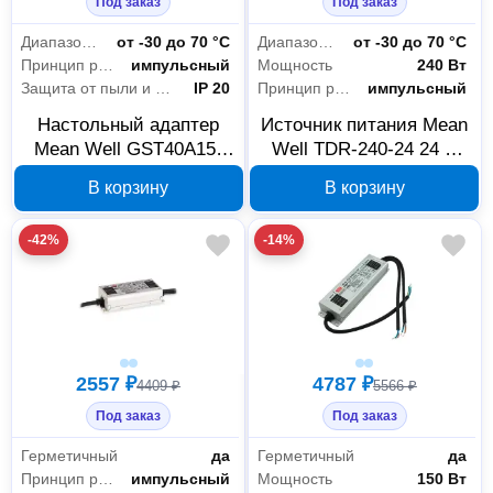
Под заказ
Под заказ
Диапазон рабочих температур
от -30 до 70 °С
Диапазон рабочих температур
от -30 до 70 °С
Принцип работы
импульсный
Мощность
240 Вт
Защита от пыли и влаги
IP 20
Принцип работы
импульсный
Настольный адаптер
Источник питания Mean
Mean Well GST40A15-
Well TDR-240-24 24 В
P1J AC-DC
240 Вт
В корзину
В корзину
-42%
-14%
2557 ₽
4787 ₽
4409 ₽
5566 ₽
Под заказ
Под заказ
Герметичный
да
Герметичный
да
Принцип работы
импульсный
Мощность
150 Вт