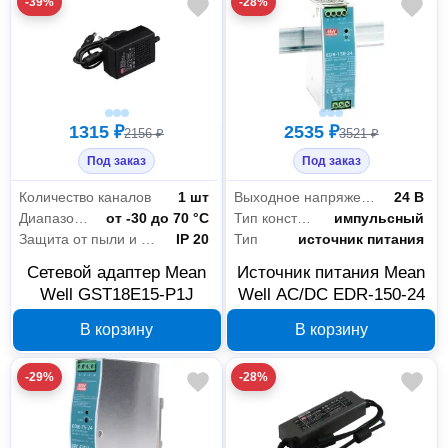
-39%
-28%
1315 ₽
2535 ₽
2156 ₽
3521 ₽
Под заказ
Под заказ
Количество каналов
1 шт
Выходное напряжение
24 В
Диапазон рабочих температур
от -30 до 70 °С
Тип конструкции
импульсный
Защита от пыли и влаги
IP 20
Тип
источник питания
Сетевой адаптер Mean
Источник питания Mean
Well GST18E15-P1J
Well AC/DC EDR-150-24
В корзину
В корзину
-29%
-28%