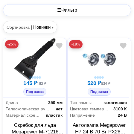
☰
Фильтр
|
Новинки
Сортировка
▾
-25%
-18%
145 ₽
520 ₽
193 ₽
634 ₽
Под заказ
Под заказ
Длина
250 мм
Тип лампы
галогенная
Телескопическая рукоятка
нет
Цветовая температура
3100 К
Материал скребка
пластик
Напряжение
24 В
Скребок для льда
Автолампа Megapower
Megapower M-71216
H7 24 В 70 Вт PX26d