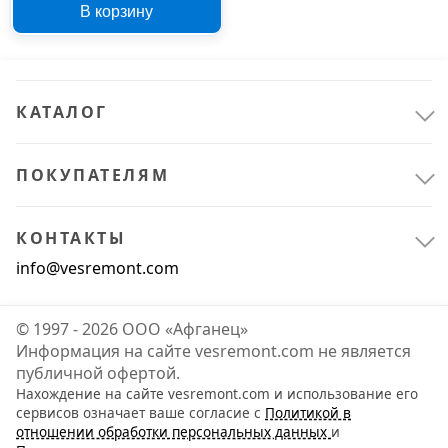
В корзину
Д/5,0K/03/SD/220AC
IP40 LBAL001
КАТАЛОГ
ПОКУПАТЕЛЯМ
КОНТАКТЫ
info@vesremont.com
© 1997 - 2026 ООО «Афганец»
Информация на сайте vesremont.com не является
публичной офертой.
Нахождение на сайте vesremont.com и использование его
сервисов означает ваше согласие с
Политикой в
отношении обработки персональных данных
и
Электрика и свет
1