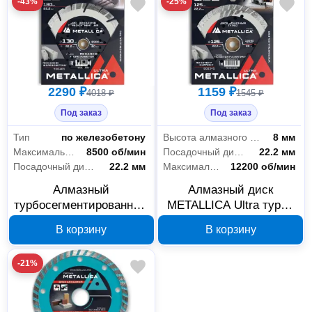
-43%
-25%
2290 ₽
1159 ₽
4018 ₽
1545 ₽
Под заказ
Под заказ
Тип
по железобетону
Высота алмазного слоя
8 мм
Максимальная частота вращения
8500 об/мин
Посадочный диаметр
22.2 мм
Посадочный диаметр
22.2 мм
Максимальная частота вращения
12200 об/мин
Алмазный
Алмазный диск
турбосегментированный
METALLICA Ultra турбо
диск METALLICA Ultra
125x22.2 мм 900345
В корзину
В корзину
по железобетону
180х22,2 мм, 900406
-21%