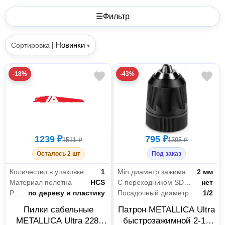
☰
Фильтр
|
Новинки
Сортировка
▾
-18%
-43%
1239 ₽
795 ₽
1511 ₽
1395 ₽
Осталось 2 шт
Под заказ
Количество в упаковке
1
Min диаметр зажима
2 мм
Материал полотна
HCS
С переходником SDS plus в комплекте
нет
Работа по материалу
по дереву и пластику
Посадочный диаметр
1/2
Пилки сабельные
Патрон METALLICA Ultra
METALLICA Ultra 228-
быстрозажимной 2-13