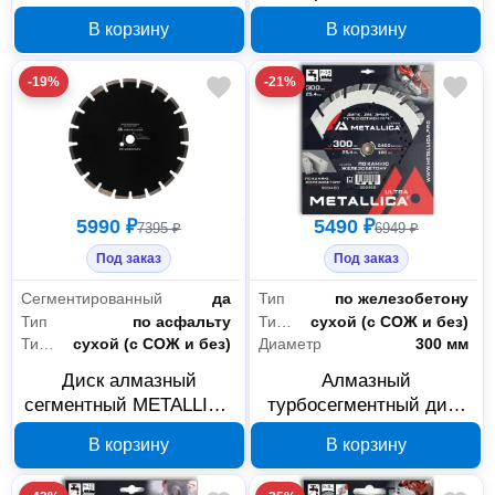
205 S1156XHM 228 мм
мм, 1/2-20UNF 193189
В корзину
В корзину
-19%
-21%
5990 ₽
5490 ₽
7395 ₽
6949 ₽
Под заказ
Под заказ
Сегментированный
да
Тип
по железобетону
Тип
по асфальту
Тип реза
сухой (с СОЖ и без)
Тип реза
сухой (с СОЖ и без)
Диаметр
300 мм
Диск алмазный
Алмазный
сегментный METALLICA
турбосегментный диск
Ultra 350x25,4 мм по
METALLICA Ultra 900420
В корзину
В корзину
асфальту 900482
по железобетону
300x25.4 мм