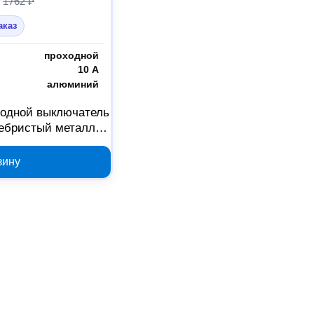
1762 ₽
аказ
проходной
10 А
алюминий
одной выключатель
еребристый металлик
0061
зину