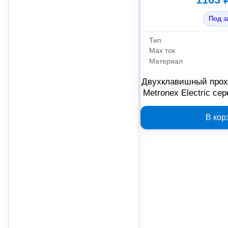
Под з
Тип
Max ток
Материал
Двухклавишный прох
Metronex Electric с
2330
В кор