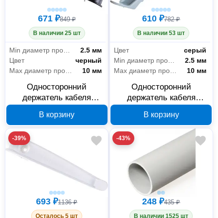
671 ₽
610 ₽
849 ₽
782 ₽
В наличии 25 шт
В наличии 53 шт
Min диаметр провода
2.5 мм
Цвет
серый
Цвет
черный
Min диаметр провода
2.5 мм
Max диаметр провода
10 мм
Max диаметр провода
10 мм
Односторонний
Односторонний
держатель кабеля
держатель кабеля
Промрукав черный
Промрукав серый
В корзину
В корзину
PR13.0381
PR13.0380
-39%
-43%
693 ₽
248 ₽
1136 ₽
435 ₽
Осталось 5 шт
В наличии 1525 шт