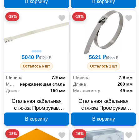
В корзину
В корзину
-38%
-18%
5040 ₽
5621 ₽
8129 ₽
6855 ₽
Осталось 6 шт
Осталось 1 шт
Ширина
7.9 мм
Ширина
7.9 мм
Материал
нержавеющая сталь
Длина
200 мм
Длина
150 мм
Max диаметр
49 мм
Стальная кабельная
Стальная кабельная
стяжка Промрукав
стяжка Промрукав
7,9x150 мм PR08.3968
7,9x200 мм PR08.3969
В корзину
В корзину
-18%
-16%