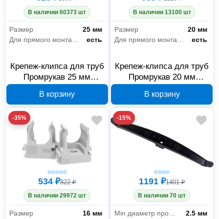
Метизы
1269
В наличии 60373 шт
В наличии 13100 шт
Монтажные ленты
10
Размер
25 мм
Размер
20 мм
Для прямого монтажа
есть
Для прямого монтажа
есть
Специальный крепеж
205
Такелаж
27
Крепеж-клипса для труб
Крепеж-клипса для труб
Промрукав 25 мм
Промрукав 20 мм
PR13.0121
PR13.0120
Электрика и свет
1334
В корзину
В корзину
Аксессуары и комплектующие
458
-35%
-15%
Кабеленесущие системы
829
Электромонтажная продукция
47
Сантехника
6
534 ₽
1191 ₽
822 ₽
1401 ₽
Водоснабжение и водоотведение
6
В наличии 29972 шт
В наличии 70 шт
Размер
16 мм
Min диаметр провода
2.5 мм