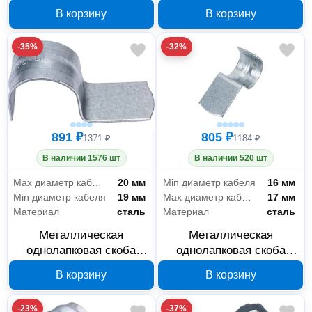
Промрукав СМО 16-17
Промрукав СМО 19-20
В корзину
В корзину
мм с отверстием 6.5 мм
мм с отверстием 6.5 мм
PR08.3742
PR08.3743
-35%
-32%
891 ₽
805 ₽
1371 ₽
1184 ₽
В наличии 1576 шт
В наличии 520 шт
Max диаметр кабеля
20 мм
Min диаметр кабеля
16 мм
Min диаметр кабеля
19 мм
Max диаметр кабеля
17 мм
Материал
сталь
Материал
сталь
Металлическая
Металлическая
однолапковая скоба
однолапковая скоба
Промрукав СМО 19-20
Промрукав СМО 16-17
В корзину
В корзину
мм для монтажного
мм для монтажного
пистолета PR08.2754
пистолета PR08.2753
-23%
-37%