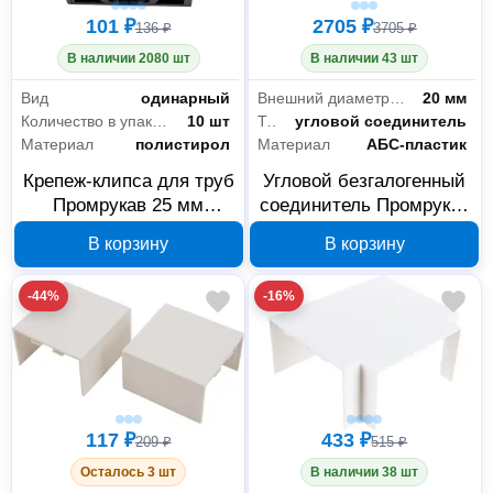
101 ₽
2705 ₽
136 ₽
3705 ₽
В наличии 2080 шт
В наличии 43 шт
Вид
одинарный
Внешний диаметр трубы
20 мм
Количество в упаковке
10 шт
Тип
угловой соединитель
Материал
полистирол
Материал
АБС-пластик
Крепеж-клипса для труб
Угловой безгалогенный
Промрукав 25 мм
соединитель Промрукав
PR13.0211
d20 HF PR13.0357
В корзину
В корзину
-44%
-16%
117 ₽
433 ₽
209 ₽
515 ₽
Осталось 3 шт
В наличии 38 шт