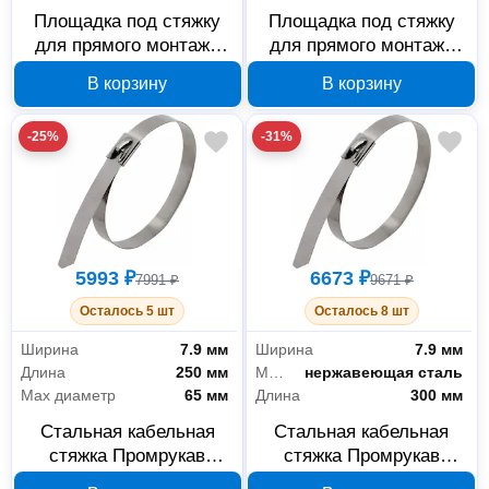
Площадка под стяжку
Площадка под стяжку
для прямого монтажа
для прямого монтажа
Промрукав черная 100
Промрукав белая 100
В корзину
В корзину
шт PR13.0342
шт PR13.0343
-25%
-31%
5993 ₽
6673 ₽
7991 ₽
9671 ₽
Осталось 5 шт
Осталось 8 шт
Ширина
7.9 мм
Ширина
7.9 мм
Длина
250 мм
Материал
нержавеющая сталь
Max диаметр
65 мм
Длина
300 мм
Стальная кабельная
Стальная кабельная
стяжка Промрукав
стяжка Промрукав
7,9x250 мм PR08.3970
7,9x300 мм PR08.3971