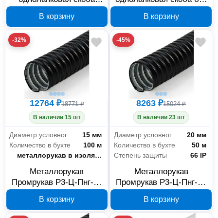
Промрукав 12-13 мм
отверстий Промрукав
В корзину
В корзину
PR08.2531
31-32 мм PR08.2795
-32%
-45%
12764 ₽
8263 ₽
18771 ₽
15024 ₽
В наличии 15 шт
В наличии 23 шт
Диаметр условного прохода
15 мм
Диаметр условного прохода
20 мм
Количество в бухте
100 м
Количество в бухте
50 м
Тип
металлорукав в изоляции
Степень защиты
66 IP
Металлорукав
Металлорукав
Промрукав Р3-Ц-Пнг-15
Промрукав Р3-Ц-Пнг-20
в ПВХ оболочке
в ПВХ оболочке
В корзину
В корзину
PR.08154
PR.08203