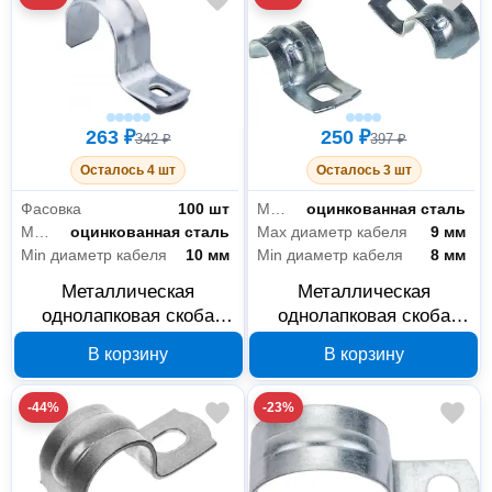
263 ₽
250 ₽
342 ₽
397 ₽
Осталось 4 шт
Осталось 3 шт
Фасовка
100 шт
Материал
оцинкованная сталь
Материал
оцинкованная сталь
Max диаметр кабеля
9 мм
Min диаметр кабеля
10 мм
Min диаметр кабеля
8 мм
Металлическая
Металлическая
однолапковая скоба
однолапковая скоба
Промрукав 10-11 мм
Промрукав СМО 8-9 мм
В корзину
В корзину
PR08.2530
PR08.2529
-44%
-23%