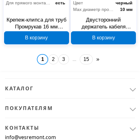
Ручной инструмент
2
Для прямого монтажа
есть
Цвет
черный
Max диаметр провода
10 мм
Зажимной инструмент
2
Крепеж-клипса для труб
Двусторонний
Промрукав 16 мм
держатель кабеля
Спецодежда и СИЗ
2
PR13.0119
Промрукав PR13.0383,
В корзину
В корзину
черный, 20 шт
Аксессуары
2
»
1
2
3
...
15
Строительные материалы
1
Строительная химия
1
КАТАЛОГ
Складское оборудование
1
Пожарное оборудование
1
ПОКУПАТЕЛЯМ
КОНТАКТЫ
info@vesremont.com