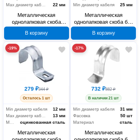
Max диаметр кабеля
22 мм
Min диаметр кабеля
25 мм
Металлическая
Металлическая
однолапковая скоба
однолапковая скоба без
Промрукав СМО 21-22
отверстий Промрукав
В корзину
В корзину
мм для монтажного
25-26 мм PR08.2756
пистолета PR08.2755
-19%
-17%
279 ₽
732 ₽
344 ₽
882 ₽
Осталось 1 шт
В наличии 21 шт
Min диаметр кабеля
12 мм
Min диаметр кабеля
31 мм
Max диаметр кабеля
13 мм
Фасовка
50 шт
Материал
оцинкованная сталь
Материал
сталь
Металлическая
Металлическая
однолапковая скоба
однолапковая скоба без