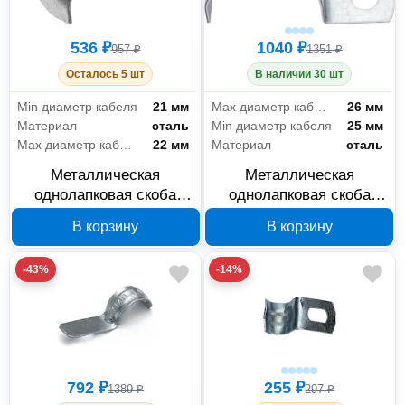
536 ₽
1040 ₽
957 ₽
1351 ₽
Осталось 5 шт
В наличии 30 шт
Min диаметр кабеля
21 мм
Max диаметр кабеля
26 мм
Материал
сталь
Min диаметр кабеля
25 мм
Max диаметр кабеля
22 мм
Материал
сталь
Металлическая
Металлическая
однолапковая скоба
однолапковая скоба
Промрукав СМО 21-22
Промрукав СМО 25-26
В корзину
В корзину
мм с отверстием 6.5 мм
мм с отверстием 6.5 мм
PR08.3744
PR08.4860
-43%
-14%
792 ₽
255 ₽
1389 ₽
297 ₽