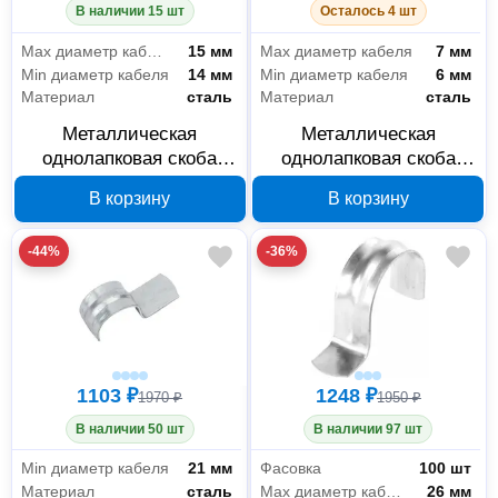
В наличии 15 шт
Осталось 4 шт
Max диаметр кабеля
15 мм
Max диаметр кабеля
7 мм
Min диаметр кабеля
14 мм
Min диаметр кабеля
6 мм
Материал
сталь
Материал
сталь
Металлическая
Металлическая
однолапковая скоба
однолапковая скоба
Промрукав СМО 14-15
Промрукав СМО 6-7 мм
В корзину
В корзину
мм для монтажного
PR08.2528
пистолета без
-44%
-36%
отверстий PR08.5167
1103 ₽
1248 ₽
1970 ₽
1950 ₽
В наличии 50 шт
В наличии 97 шт
Min диаметр кабеля
21 мм
Фасовка
100 шт
Материал
сталь
Max диаметр кабеля
26 мм