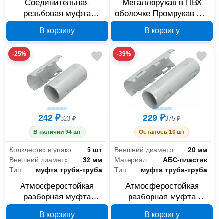
Соединительная
Металлорукав в ПВХ
резьбовая муфта
оболочке Промрукав Р3-
Промрукав СТМ/Р/-12
ЦП-НГ-25 50 м М8253
В корзину
В корзину
PR08.2982 К-12
-25%
-39%
242 ₽
229 ₽
323 ₽
375 ₽
В наличии 94 шт
Осталось 10 шт
Количество в упаковке
5 шт
Внешний диаметр трубы
20 мм
Внешний диаметр трубы
32 мм
Материал
АБС-пластик
Тип
муфта труба-труба
Тип
муфта труба-труба
Атмосферостойкая
Атмосферостойкая
разборная муфта
разборная муфта
Промрукав 32 мм
Промрукав 20 мм
В корзину
В корзину
PR13.0432
PR13.0430