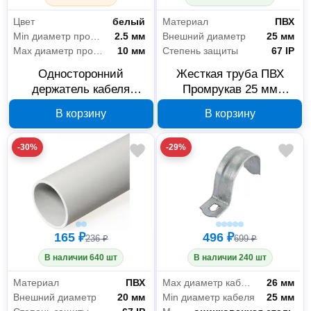
Цвет
белый
Материал
ПВХ
Min диаметр провода
2.5 мм
Внешний диаметр
25 мм
Max диаметр провода
10 мм
Степень защиты
67 IP
Односторонний
Жесткая труба ПВХ
держатель кабеля
Промрукав 25 мм
Промрукав белый
PR.01425
В корзину
В корзину
PR13.0385
-30%
-29%
165 ₽
496 ₽
236 ₽
699 ₽
В наличии 640 шт
В наличии 240 шт
Материал
ПВХ
Max диаметр кабеля
26 мм
Внешний диаметр
20 мм
Min диаметр кабеля
25 мм