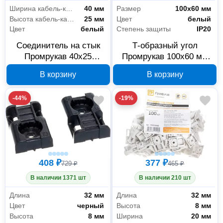
Ширина кабель-канала
40 мм
Размер
100x60 мм
Высота кабель-канала
25 мм
Цвет
белый
Цвет
белый
Степень защиты
IP20
Соединитель на стык
Т-образный угол
Промрукав 40x25
Промрукав 100x60 мм
PR08.2869
PR08.2838
В корзину
В корзину
-44%
-19%
408 ₽
377 ₽
729 ₽
465 ₽
В наличии 1371 шт
В наличии 210 шт
Длина
32 мм
Длина
32 мм
Цвет
черный
Высота
8 мм
Высота
8 мм
Ширина
20 мм