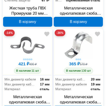
Степень защиты
67 IP
Материал
оцинкованная сталь
Жесткая труба ПВХ
Металлическая
Промрукав 20 мм
однолапковая скоба
PR.01420
Промрукав СМО 25-26
В корзину
В корзину
мм PR08.2536
-14%
-36%
421 ₽
365 ₽
490 ₽
570 ₽
В наличии 11 шт
В наличии 130 шт
Min диаметр кабеля
16 мм
Max диаметр кабеля
20 мм
Max диаметр кабеля
17 мм
Min диаметр кабеля
19 мм
Материал
сталь
Материал
сталь
Металлическая
Металлическая
однолапковая скоба
однолапковая скоба