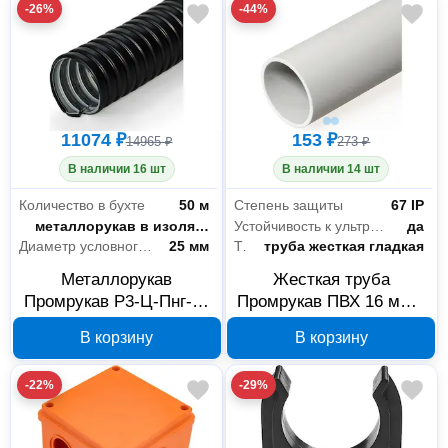
-26%
-44%
11074 ₽
153 ₽
14965 ₽
273 ₽
В наличии 16 шт
В наличии 14 шт
Количество в бухте
50 м
Степень защиты
67 IP
Тип
металлорукав в изоляции
Устойчивость к ультрафиолету
да
Диаметр условного прохода
25 мм
Тип
труба жесткая гладкая
Металлорукав
Жесткая труба
Промрукав Р3-Ц-Пнг-25
Промрукав ПВХ 16 мм 3
в ПВХ оболочке
м PR.01416
В корзину
В корзину
PR.08253
-22%
-29%