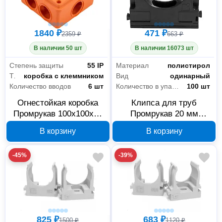
1840 ₽
471 ₽
2359 ₽
663 ₽
В наличии 50 шт
В наличии 16073 шт
Степень защиты
55 IP
Материал
полистирол
Тип
коробка с клеммником
Вид
одинарный
Количество вводов
6 шт
Количество в упаковке
100 шт
Огнестойкая коробка
Клипса для труб
Промрукав 100x100x50
Промрукав 20 мм
мм 40-0300-FR1.5-4
PR.02720ч
В корзину
В корзину
-45%
-39%
Крепёж
1511
825 ₽
683 ₽
1500 ₽
1120 ₽