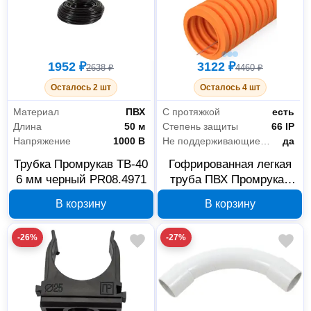
1952 ₽
3122 ₽
2638 ₽
4460 ₽
Осталось 2 шт
Осталось 4 шт
Материал
ПВХ
С протяжкой
есть
Длина
50 м
Степень защиты
66 IP
Напряжение
1000 В
Не поддерживающие горение (нг)
да
Трубка Промрукав ТВ-40
Гофрированная легкая
6 мм черный PR08.4971
труба ПВХ Промрукав
16 мм, 100 м, с зондом,
В корзину
В корзину
PR01.0130
-26%
-27%