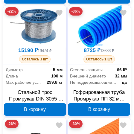
-22%
-36%
15190 ₽
8725 ₽
19474 ₽
13633 ₽
Осталось 3 шт
Осталось 1 шт
Диаметр
5 мм
Степень защиты
66 IP
Длина
100 м
Внешний диаметр
32 мм
Max рабочее усилие
299.8 кг
Не поддерживающие горение (нг)
да
Стальной трос
Гофрированная труба
Промрукав DIN 3055 5
Промрукав ПП 32 мм,
мм PR08.3925
25 м, с протяжкой,
В корзину
В корзину
PR02.0078
-26%
-30%