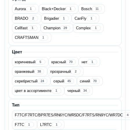
Aurora
Black+Decker
Bosch
1
1
11
BRADO
Brigadier
CanFly
2
1
1
Cellfast
Champion
Complex
1
29
1
Страна производитель
CRAFTSMAN
1
Цвет
Беларусь
1
коричневый
красный
нет
5
70
1
оранжевый
прозрачный
38
2
Великобритания
1
серебристый
серый
синий
24
45
70
Вьетнам
7
цвет в ассортименте
черный
1
34
Германия
24
Тип
F7TC/F7RTC/BPR7ES/RN6YC/WR5DC/F7RTS/RN9YC/WR7DC
4
Израиль
1
F7TC
L7RTC
1
1