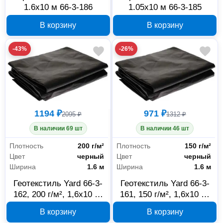
1.6x10 м 66-3-186
1.05x10 м 66-3-185
В корзину
В корзину
-43%
-26%
1194 ₽
971 ₽
2095 ₽
1312 ₽
В наличии 69 шт
В наличии 46 шт
Плотность
200 г/м²
Плотность
150 г/м²
Цвет
черный
Цвет
черный
Ширина
1.6 м
Ширина
1.6 м
Геотекстиль Yard 66-3-
Геотекстиль Yard 66-3-
162, 200 г/м², 1,6х10 м,
161, 150 г/м², 1,6х10 м,
черный
черный
В корзину
В корзину