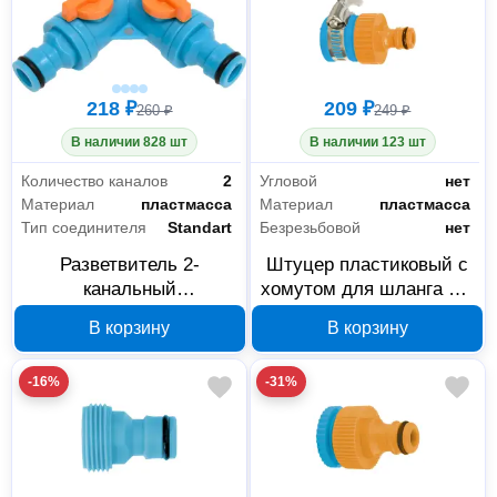
218 ₽
209 ₽
260 ₽
249 ₽
В наличии 828 шт
В наличии 123 шт
Количество каналов
2
Угловой
нет
Материал
пластмасса
Материал
пластмасса
Тип соединителя
Standart
Безрезьбовой
нет
Разветвитель 2-
Штуцер пластиковый с
канальный
хомутом для шланга 3/4
регулируемый Yard 64-
дюйма Yard 64-2-014
В корзину
В корзину
2-015, 3/4 дюйма
-16%
-31%