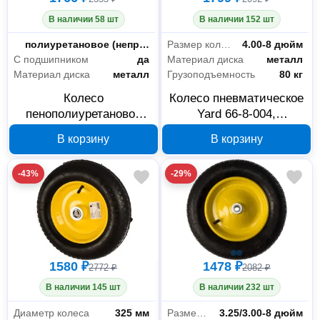
В наличии 58 шт
В наличии 152 шт
Тип шины
полиуретановое (непрокалываемое)
Размер колеса
4.00-8 дюйм
С подшипником
да
Материал диска
металл
Материал диска
металл
Грузоподъемность
80 кг
Колесо
Колесо пневматическое
пенополиуретановое
Yard 66-8-004,
Yard 66-8-010, 360 мм,
400х80х16 мм, с
В корзину
В корзину
подшипник 12 мм
подшипником
-43%
-29%
1580 ₽
1478 ₽
2772 ₽
2082 ₽
В наличии 145 шт
В наличии 232 шт
Диаметр колеса
325 мм
Размер колеса
3.25/3.00-8 дюйм