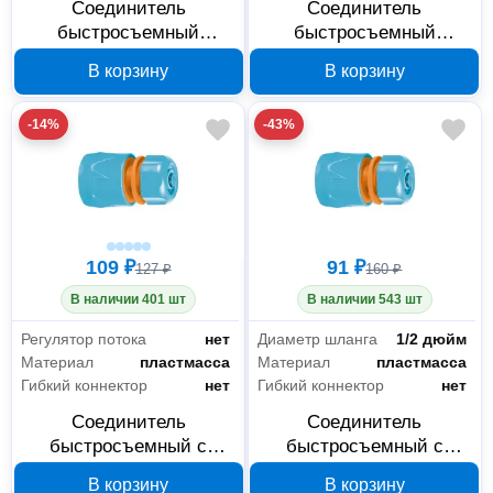
Соединитель
Соединитель
быстросъемный
быстросъемный
пластиковый с
пластиковый с внешней
В корзину
В корзину
внутренней резьбой
резьбой Yard 64-2-020,
Yard 64-2-021, 3/4
3/4 дюйма
-14%
-43%
дюйма
109 ₽
91 ₽
127 ₽
160 ₽
В наличии 401 шт
В наличии 543 шт
Регулятор потока
нет
Диаметр шланга
1/2 дюйм
Материал
пластмасса
Материал
пластмасса
Гибкий коннектор
нет
Гибкий коннектор
нет
Соединитель
Соединитель
быстросъемный с
быстросъемный с
аквастопом Yard 64-2-
аквастопом Yard 64-2-
В корзину
В корзину