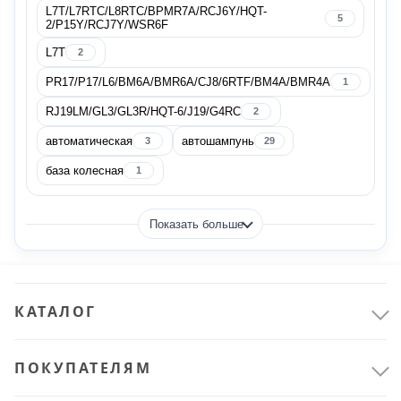
Показать все
L7T/L7RTC/L8RTC/BPMR7A/RCJ6Y/HQT-
5
2/P15Y/RCJ7Y/WSR6F
Бренд
L7T
2
PR17/P17/L6/BM6A/BMR6A/CJ8/6RTF/BM4A/BMR4A
1
RJ19LM/GL3/GL3R/HQT-6/J19/G4RC
2
автоматическая
автошампунь
ACG
3
29
22
база колесная
1
Agri-fab
1
Показать больше
AIST
2
AL-KO
2
КАТАЛОГ
Amperin
1
Показать все
ПОКУПАТЕЛЯМ