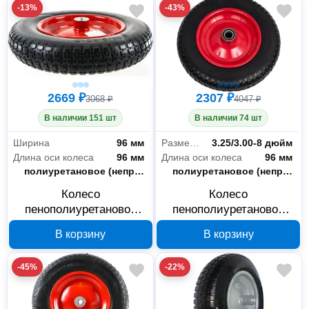
-13%
-43%
2669 ₽
2307 ₽
3068 ₽
4047 ₽
В наличии 151 шт
В наличии 74 шт
Ширина
96 мм
Размер колеса
3.25/3.00-8 дюйм
Длина оси колеса
96 мм
Длина оси колеса
96 мм
Тип шины
полиуретановое (непрокалываемое)
Тип шины
полиуретановое (непрокалываемое)
Колесо
Колесо
пенополиуретановое
пенополиуретановое
Yard 66-8-014, 380 мм,
Yard 66-8-013, 360 мм,
В корзину
В корзину
подшипник 16 мм
подшипник 25 мм
-45%
-22%