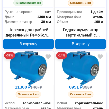
В наличии 505 шт
Осталось 3 шт
Ручка на черенке
нет
Присоединительный размер
1 дюйм
Длина
1300 мм
Материал бака
сталь
Диаметр и тип крепления для ручки/черенка
30 мм
Объем
100 л
Черенок для граблей
Гидроаккумулятор
деревянный РемоКолор
вертикальный с
69-0-098, 1300 мм, 30
проходной мембраной
В корзину
В корзину
мм
РемоКолор 67-1-624,
100 л
-37%
-14%
11300 ₽
6951 ₽
17937 ₽
8083 ₽
Осталось 7 шт
Осталось 7 шт
Исполнение
горизонтальное
Исполнение
горизонтальное
Материал бака
сталь
Материал бака
сталь