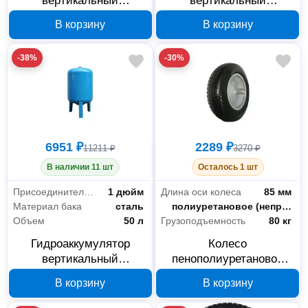
вертикальный
вертикальный
РемоКолор 67-1-619,
РемоКолор 67-1-618, 80
В корзину
В корзину
100 л, 1 дюйм
л, 1 дюйм
-38%
-30%
6951 ₽
2289 ₽
11211 ₽
3270 ₽
В наличии 11 шт
Осталось 1 шт
Присоединительный размер
1 дюйм
Длина оси колеса
85 мм
Материал бака
сталь
Тип шины
полиуретановое (непрокалываемое)
Объем
50 л
Грузоподъемность
80 кг
Гидроаккумулятор
Колесо
вертикальный
пенополиуретановое
РемоКолор 67-1-615, 50
Yard 66-8-016, 380 мм,
В корзину
В корзину
л, 1 дюйм
подшипник 12 мм