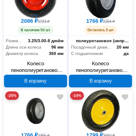
2086 ₽
1766 ₽
3793 ₽
2264 ₽
В наличии 50 шт
Осталось 5 шт
Размер колеса
3.25/3.00-8 дюйм
Тип шины
полиуретановое (непрокалываемое)
Длина оси колеса
96 мм
Посадочный диаметр
20 мм
Диаметр колеса
360 мм
С подшипником
да
Колесо
Колесо
пенополиуретановое
пенополиуретановое
Yard 66-8-012, 360 мм,
Yard 66-8-011, 360 мм,
В корзину
В корзину
подшипник 16 мм
подшипник 20 мм
-25%
-14%
1766 ₽
1799 ₽
2355 ₽
2092 ₽