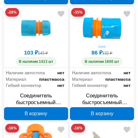
019, 3/4 дюйма
018, 1/2 дюйма
-28%
-35%
103 ₽
86 ₽
143 ₽
132 ₽
В наличии 1413 шт
В наличии 1600 шт
Наличие автостопа
нет
Наличие автостопа
нет
Материал
пластмасса
Материал
пластмасса
Гибкий коннектор
нет
Гибкий коннектор
нет
Соединитель
Соединитель
быстросъемный
быстросъемный
пластиковый для
пластиковый для
В корзину
В корзину
шланга 3/4 дюйма Yard
шланга 1/2 дюйма Yard
64-2-017
64-2-016
-16%
-16%