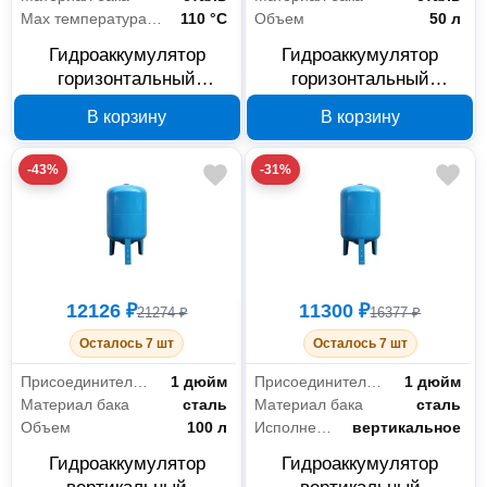
Max температура воды
110 °С
Объем
50 л
Гидроаккумулятор
Гидроаккумулятор
горизонтальный
горизонтальный
РемоКолор 67-1-621, 80
РемоКолор 67-1-620, 50
В корзину
В корзину
л, 1 дюйм
л, 1 дюйм
-43%
-31%
12126 ₽
11300 ₽
21274 ₽
16377 ₽
Осталось 7 шт
Осталось 7 шт
Присоединительный размер
1 дюйм
Присоединительный размер
1 дюйм
Материал бака
сталь
Материал бака
сталь
Объем
100 л
Исполнение
вертикальное
Гидроаккумулятор
Гидроаккумулятор