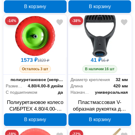
3/4 дюйм 8-426130_z01
ось 90 мм, посадка 12
В корзину
В корзину
мм, арт. 689785
-14%
-38%
1573 ₽
41 ₽
1829 ₽
66 ₽
Осталось 3 шт
В наличии 16 шт
Тип шины
полиуретановое (непрокалываемое)
Диаметр крепления
32 мм
Размер колеса
4.80/4.00-8 дюйм
Длина
420 мм
С подшипником
да
Назначение
универсальная
Полиуретановое колесо
Пластмассовая V-
СИБРТЕХ 4.80/4.00-8,
образная рукоятка для
ось 80 мм, посадка 20
черенка РемоКолор 69-
В корзину
В корзину
мм, арт. 689805
0-471, 32 мм
-18%
-22%