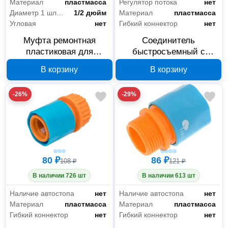
Материал
пластмасса
Регулятор потока
нет
Диаметр 1 шланга
1/2 дюйм
Материал
пластмасса
Угловая
нет
Гибкий коннектор
нет
Муфта ремонтная
Соединитель
пластиковая для
быстросъемный с
шланга 1/2 дюйма Yard
аквастопом и
В корзину
В корзину
64-2-024
внутренней резьбой
Yard 64-2-022, 3/4
-26%
-29%
дюйма
80 ₽
86 ₽
108 ₽
121 ₽
В наличии 726 шт
В наличии 613 шт
Наличие автостопа
нет
Наличие автостопа
нет
Материал
пластмасса
Материал
пластмасса
Гибкий коннектор
нет
Гибкий коннектор
нет