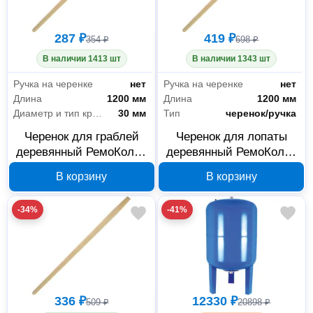
287 ₽
419 ₽
354 ₽
698 ₽
В наличии 1413 шт
В наличии 1343 шт
Ручка на черенке
нет
Ручка на черенке
нет
Длина
1200 мм
Длина
1200 мм
Диаметр и тип крепления для ручки/черенка
30 мм
Тип
черенок/ручка
Черенок для граблей
Черенок для лопаты
деревянный РемоКолор
деревянный РемоКолор
69-0-101, 1200 мм, 30
69-0-100, 1200 мм, 40
В корзину
В корзину
мм
мм
-34%
-41%
336 ₽
12330 ₽
509 ₽
20898 ₽