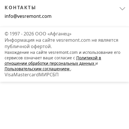
Цвет
КОНТАКТЫ
info@vesremont.com
белый
27
© 1997 - 2026 ООО «Афганец»
Информация на сайте vesremont.com не является
болотный
публичной офертой.
9
Нахождение на сайте vesremont.com и использование его
сервисов означает ваше согласие с
Политикой в
желтый
85
отношении обработки персональных данных
и
Пользовательским соглашением
.
зеленый
Visa
Mastercard
МИР
СБП
57
камуфляжный
8
Показать все
Тип