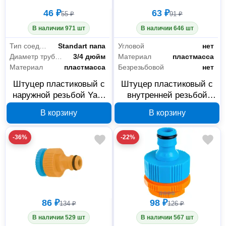
46 ₽
63 ₽
55 ₽
91 ₽
В наличии 971 шт
В наличии 646 шт
Тип соединителя
Standart папа
Угловой
нет
Диаметр трубы/крана
3/4 дюйм
Материал
пластмасса
Материал
пластмасса
Безрезьбовой
нет
Штуцер пластиковый с
Штуцер пластиковый с
наружной резьбой Yard
внутренней резьбой
64-2-010, 3/4 дюйма
Yard 64-2-009, 1/2 и 3/4
В корзину
В корзину
дюйма
-36%
-22%
86 ₽
98 ₽
134 ₽
126 ₽
В наличии 529 шт
В наличии 567 шт