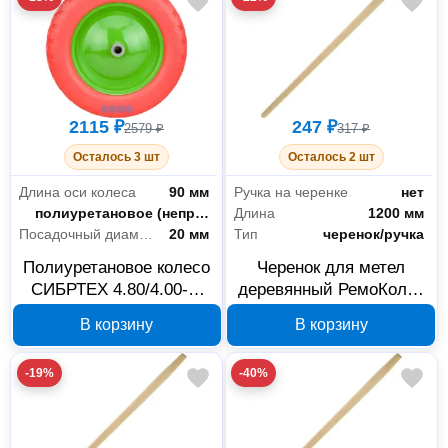
2115 ₽
247 ₽
2579 ₽
317 ₽
Осталось 3 шт
Осталось 2 шт
Длина оси колеса
90 мм
Ручка на черенке
нет
Тип шины
полиуретановое (непрокалываемое)
Длина
1200 мм
Посадочный диаметр
20 мм
Тип
черенок/ручка
Полиуретановое колесо
Черенок для метел
СИБРТЕХ 4.80/4.00-8,
деревянный РемоКолор
ось 90 мм, посадка 20
69-0-103, 1200 мм, 25
В корзину
В корзину
мм, арт. 689775
мм
-19%
-40%