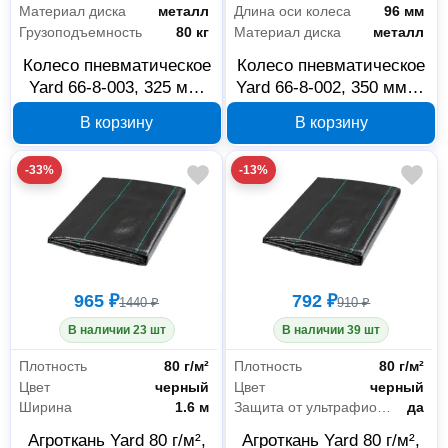
Материал диска
металл
Длина оси колеса
96 мм
Грузоподъемность
80 кг
Материал диска
металл
Колесо пневматическое
Колесо пневматическое
Yard 66-8-003, 325 мм,
Yard 66-8-002, 350 мм, с
подшипник 24 мм
подшипником
В корзину
В корзину
-33%
-13%
965 ₽
792 ₽
1440 ₽
910 ₽
В наличии 23 шт
В наличии 39 шт
Плотность
80 г/м²
Плотность
80 г/м²
Цвет
черный
Цвет
черный
Ширина
1.6 м
Защита от ультрафиолета
да
Агроткань Yard 80 г/м²,
Агроткань Yard 80 г/м²,