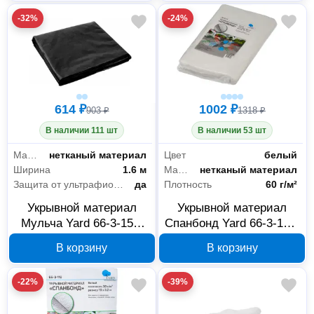
-32%
-24%
614 ₽
1002 ₽
903 ₽
1318 ₽
В наличии 111 шт
В наличии 53 шт
Материал
нетканый материал
Цвет
белый
Ширина
1.6 м
Материал
нетканый материал
Защита от ультрафиолета
да
Плотность
60 г/м²
Укрывной материал
Укрывной материал
Мульча Yard 66-3-150,
Спанбонд Yard 66-3-114,
10х1,6 м, 60 г/м²,
10х3,2 м, 60 г/м², белый
В корзину
В корзину
черный
-22%
-39%