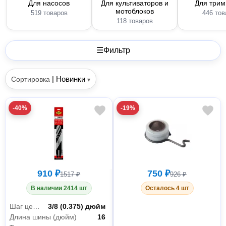
Для насосов
Для культиваторов и
Для три
мотоблоков
519 товаров
446 тов
118 товаров
☰
Фильтр
|
Новинки
Сортировка
▾
-40%
-19%
910 ₽
750 ₽
1517 ₽
926 ₽
В наличии 2414 шт
Осталось 4 шт
Шаг цепи
3/8 (0.375) дюйм
Длина шины (дюйм)
16