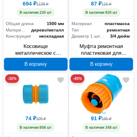
694 ₽
87 ₽
1138 ₽
116 ₽
В наличии 220 шт
В наличии 920 шт
Общая длина
1500 мм
Материал
пластмасса
Материал косовища
дерево/металл
Тип
ремонтная
Конструкция
нескладная
Диаметр 1 шланга
3/4 дюйм
Косовище
Муфта ремонтная
металлическое с
пластиковая для
барашком РемоКолор
шланга 3/4 дюйма Yard
В корзину
В корзину
66-0-008, 1500 мм
64-2-025
-32%
-45%
74 ₽
91 ₽
109 ₽
165 ₽
В наличии 808 шт
В наличии 348 шт