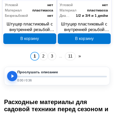
Угловой
нет
Угловой
нет
Материал
пластмасса
Материал
пластмасса
Безрезьбовой
нет
Диаметр трубы/крана
1/2 и 3/4 и 1 дюйм
Штуцер пластиковый с
Штуцер пластиковый с
внутренней резьбой
внутренней резьбой
Yard 64-2-008, 3/4 и 1
Yard 64-2-007, 1/2, 3/4 и
В корзину
В корзину
дюйм
1 дюйм
»
1
2
3
...
11
Прослушать описание
0:00
/
0:36
Расходные материалы для
садовой техники перед сезоном и