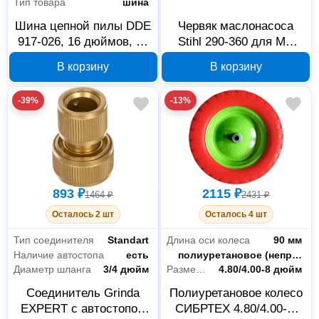
Тип товара
шина
Шина цепной пилы DDE
Червяк маслонасоса
917-026, 16 дюймов, 40
Stihl 290-360 для MS
см, 3/8
290/360
В корзину
В корзину
-39%
-13%
893 ₽
2115 ₽
1464 ₽
2431 ₽
Осталось 2 шт
Осталось 4 шт
Тип соединителя
Standart
Длина оси колеса
90 мм
Наличие автостопа
есть
Тип шины
полиуретановое (непрокалываемое)
Диаметр шланга
3/4 дюйм
Размер колеса
4.80/4.00-8 дюйм
Соединитель Grinda
Полиуретановое колесо
EXPERT с автостопом
СИБРТЕХ 4.80/4.00-8,