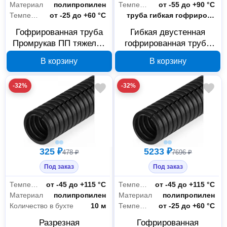
Материал
полипропилен
Температура эксплуатации
от -55 до +90 °С
Температура монтажа
от -25 до +60 °С
Тип
труба гибкая гофрированная
Гофрированная труба
Гибкая двустенная
Промрукав ПП тяжелая
гофрированная труба
750 Н d16 100 м с
ПНД Промрукав d32 мм
В корзину
В корзину
протяжкой PR02.0055
150 м PR15.0285
-32%
-32%
325 ₽
5233 ₽
478 ₽
7696 ₽
Под заказ
Под заказ
Температура эксплуатации
от -45 до +115 °С
Температура эксплуатации
от -45 до +115 °С
Материал
полипропилен
Материал
полипропилен
Количество в бухте
10 м
Температура монтажа
от -25 до +60 °С
Разрезная
Гофрированная