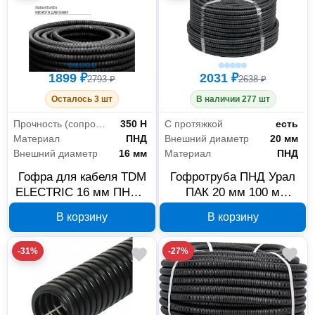
1899 ₽
2031 ₽
2793 ₽
2638 ₽
Осталось 3 шт
В наличии 277 шт
Прочность (сопротивление сжатию на 5 см при +20°C)
350 Н
С протяжкой
есть
Материал
ПНД
Внешний диаметр
20 мм
Внешний диаметр
16 мм
Материал
ПНД
Гофра для кабеля TDM
Гофротруба ПНД Урал
ELECTRIC 16 мм ПНД с
ПАК 20 мм 100 м
зондом SQ0413-0001
ГФ-1100020-100
В корзину
В корзину
-31%
-27%