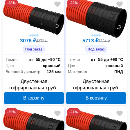
-28%
-22%
3076 ₽
5713 ₽
4272 ₽
7324 ₽
Под заказ
Под заказ
Температура эксплуатации
от -55 до +90 °С
Температура эксплуатации
от -55 до +90 °С
Цвет
красный
Цвет
красный
Внешний диаметр
125 мм
Материал
ПНД
Двустенная
Двустенная
гофрированная труба
гофрированная труба
IEK ELASTA ET-TG13-
IEK ELASTA ET-TG13-
В корзину
В корзину
212-125-D57-K04 ПНД
212-200-D57-K04 ПНД
125 мм, красная 5,7 м
200 мм, красная 5,7 м
-39%
-27%