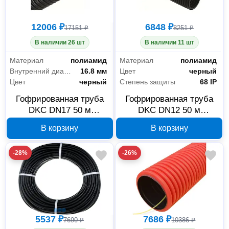
12006 ₽
6848 ₽
17151 ₽
8251 ₽
В наличии 26 шт
В наличии 11 шт
Материал
полиамид
Материал
полиамид
Внутренний диаметр
16.8 мм
Цвет
черный
Цвет
черный
Степень защиты
68 IP
Гофрированная труба
Гофрированная труба
DKC DN17 50 м
DKC DN12 50 м
PA611721F2
PA601216F2
В корзину
В корзину
-28%
-26%
5537 ₽
7686 ₽
7690 ₽
10386 ₽