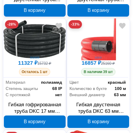
Промрукав 63 мм 100 м
Промрукав 110 мм 50 м
В корзину
В корзину
PR15.0025
PR15.0033
-28%
-33%
11327 ₽
16857 ₽
15732 ₽
25160 ₽
Осталось 1 шт
В наличии 39 шт
Материал
полиамид
Цвет
красный
Степень защиты
68 IP
Количество в бухте
100 м
С протяжкой
нет
Внешний диаметр
63 мм
Гибкая гофрированная
Гибкая двустенная
труба DKC 17 мм
труба DKC 63 мм
полиамид PA601721F2
красная 100 м
В корзину
В корзину
121963100