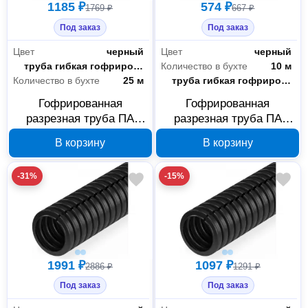
1185 ₽
574 ₽
1769 ₽
667 ₽
Под заказ
Под заказ
Цвет
черный
Цвет
черный
Тип
труба гибкая гофрированная
Количество в бухте
10 м
Количество в бухте
25 м
Тип
труба гибкая гофрированная
Гофрированная
Гофрированная
разрезная труба ПА
разрезная труба ПА
Промрукав HF УФ-
Промрукав HF черная
В корзину
В корзину
стойкая черная 7/10 мм
7/10 мм 10 м PR02.0312
25 м PR02.0311
-31%
-15%
1991 ₽
1097 ₽
2886 ₽
1291 ₽
Под заказ
Под заказ