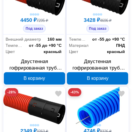
4450 ₽
3428 ₽
7295 ₽
4696 ₽
Под заказ
Под заказ
Внешний диаметр
160 мм
Температура эксплуатации
от -55 до +90 °С
Температура эксплуатации
от -55 до +90 °С
Материал
ПНД
Цвет
красный
Цвет
красный
Двустенная
Двустенная
гофрированная труба
гофрированная труба
IEK ELASTA ET-TG13-
IEK ELASTA ET-TG13-
В корзину
В корзину
212-160-D57-K04 ПНД
212-140-D57-K04 ПНД
160 мм, красная 5,7 м
140 мм, красная 5,7 м
-28%
-43%
2349 ₽
4746 ₽
3263 ₽
8326 ₽