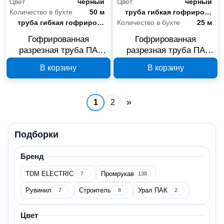
Цвет
черный
Цвет
черный
Количество в бухте
50 м
Тип
труба гибкая гофрированная
Выбранные фильтры
Сбросить фильтры
Тип
труба гибкая гофрированная
Количество в бухте
25 м
нет ×
Гофрированная
Гофрированная
разрезная труба ПА
разрезная труба ПА
Промрукав HF УФ-
Промрукав HF УФ-
Кабеленесущие системы
В корзину
В корзину
стойкая черная 5/7.2 мм
стойкая черная 5/7.2 мм
Трубы для кабеля
50 м PR02.0306
25 м PR02.0307
Гибкие
»
1
2
Гофрированные
Подборки
Цена
Бренд
TDM ELECTRIC
Промрукав
7
138
Рувинил
Строитель
Урал ПАК
7
8
2
Цвет