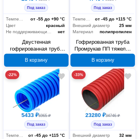
Под заказ
Под заказ
Температура эксплуатации
от -55 до +90 °С
Температура эксплуатации
от -45 до +115 °С
Цвет
красный
Внешний диаметр
25 мм
Не поддерживающие горение (нг)
нет
Материал
полипропилен
Двустенная
Гофрированная труба
гофрированная труба
Промрукав ПП тяжелая
IEK ELASTA ET-TG13-
750 Н d25 50 м
В корзину
В корзину
212-110-D57-K04 ПНД
PR02.0057
110 мм, красная 5,7 м
-22%
-33%
5433 ₽
23280 ₽
6965 ₽
34746 ₽
Под заказ
Под заказ
Температура эксплуатации
от -45 до +115 °С
Внешний диаметр
32 мм