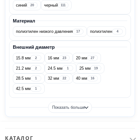
Страна производитель
синий
черный
20
111
Россия
116
Материал
полиэтилен низкого давления
полиэтилен
17
4
Бренд
Внешний диаметр
15.8 мм
16 мм
20 мм
2
23
27
DKC
20
21.2 мм
24.5 мм
25 мм
2
1
19
28.5 мм
32 мм
40 мм
1
22
16
EKF
8
42.5 мм
1
IEK
5
Показать больше
Legrand
1
REXANT
17
КАТАЛОГ