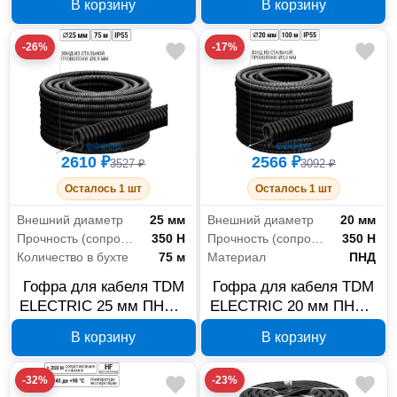
В корзину
В корзину
-26%
-17%
2610 ₽
2566 ₽
3527 ₽
3092 ₽
Осталось 1 шт
Осталось 1 шт
Внешний диаметр
25 мм
Внешний диаметр
20 мм
Прочность (сопротивление сжатию на 5 см при +20°C)
350 Н
Прочность (сопротивление сжатию на 5 см при +20°C)
350 Н
Количество в бухте
75 м
Материал
ПНД
Гофра для кабеля TDM
Гофра для кабеля TDM
ELECTRIC 25 мм ПНД с
ELECTRIC 20 мм ПНД с
зондом SQ0413-0003
зондом SQ0413-0002
В корзину
В корзину
-32%
-23%