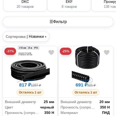
DKC
EKF
Промр
20 товаров
8 товаров
138 тов
☰
Фильтр
|
Новинки
Сортировка
▾
-37%
-25%
817 ₽
691 ₽
1297 ₽
921 ₽
Осталось 1 шт
Осталось 1 шт
Внешний диаметр
25 мм
Внешний диаметр
20 мм
Цвет
черный
Прочность (сопротивление сжатию на 5 см при +20°C)
350 Н
Прочность (сопротивление сжатию на 5 см при +20°C)
350 Н
Материал
ПНД