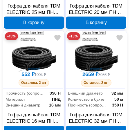
Гофра для кабеля TDM
Гофра для кабеля TDM
ELECTRIC 25 мм ПНД с
ELECTRIC 20 мм ПНД с
зондом SQ0413-2503
зондом SQ0413-2502
В корзину
В корзину
-45%
-13%
552 ₽
2659 ₽
1004 ₽
3056 ₽
Осталось 2 шт
Осталось 2 шт
Прочность (сопротивление сжатию на 5 см при +20°C)
350 Н
Внешний диаметр
32 мм
Материал
ПНД
Количество в бухте
50 м
Внешний диаметр
16 мм
Прочность (сопротивление сжатию на 5 см при +20°C)
350 Н
Гофра для кабеля TDM
Гофра для кабеля TDM
ELECTRIC 16 мм ПНД с
ELECTRIC 32 мм ПНД с
зондом SQ0413-2501
зондом SQ0413-0004