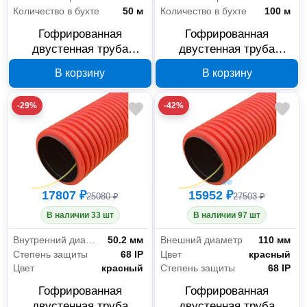
Количество в бухте
50 м
Количество в бухте
100 м
Гофрированная
Гофрированная
двустенная труба
двустенная труба
Промрукав 50 мм 50 м
Промрукав 50 мм 100 м
В корзину
В корзину
PR15.0113
PR15.0021
-29%
-42%
17807 ₽
15952 ₽
25080 ₽
27503 ₽
В наличии 33 шт
В наличии 97 шт
Внутренний диаметр
50.2 мм
Внешний диаметр
110 мм
Степень защиты
68 IP
Цвет
красный
Цвет
красный
Степень защиты
68 IP
Гофрированная
Гофрированная
двустенная труба
двустенная труба