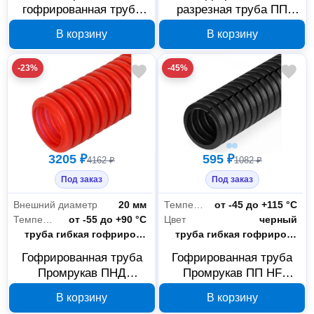
гофрированная труба
разрезная труба ПП
ПП Промрукав HF 5/7,2
Промрукав HF черная
В корзину
В корзину
мм 10 м PR02.0296
5/7.2 мм 250 м
PR02.0362
-23%
-45%
3205 ₽
595 ₽
4162 ₽
1082 ₽
Под заказ
Под заказ
Внешний диаметр
20 мм
Температура эксплуатации
от -45 до +115 °С
Температура эксплуатации
от -55 до +90 °С
Цвет
черный
Тип
труба гибкая гофрированная
Тип
труба гибкая гофрированная
Гофрированная труба
Гофрированная труба
Промрукав ПНД
Промрукав ПП HF
защитная красная d20
разрезная черная 5/7,2
В корзину
В корзину
100 м PR02.0088
мм 25 м PR02.0295