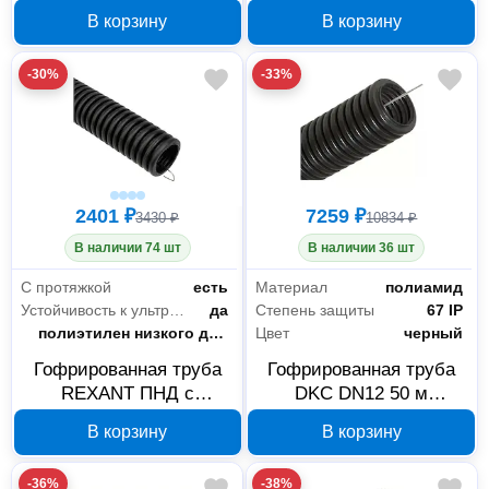
протяжкой 16 мм 20 м
протяжкой 20 мм 100 м
В корзину
В корзину
черная 21601(20)
черная 28-0020-3
-30%
-33%
2401 ₽
7259 ₽
3430 ₽
10834 ₽
В наличии 74 шт
В наличии 36 шт
С протяжкой
есть
Материал
полиамид
Устойчивость к ультрафиолету
да
Степень защиты
67 IP
Материал
полиэтилен низкого давления
Цвет
черный
Гофрированная труба
Гофрированная труба
REXANT ПНД с
DKC DN12 50 м
протяжкой 16 мм 100 м
PA611216F2
В корзину
В корзину
черная 28-0016-3
-36%
-38%