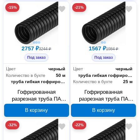
-15%
-21%
2757 ₽
1567 ₽
3244 ₽
1984 ₽
Под заказ
Под заказ
Цвет
черный
Цвет
черный
Количество в бухте
50 м
Тип
труба гибкая гофрированная
Тип
труба гибкая гофрированная
Количество в бухте
25 м
Гофрированная
Гофрированная
разрезная труба ПА
разрезная труба ПА
Промрукав HF УФ-
Промрукав HF УФ-
В корзину
В корзину
стойкая черная 9.8/13.2
стойкая черная 9.8/13.2
мм 50 м PR02.0314
мм 25 м PR02.0315
-32%
-22%