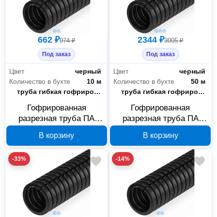
662 ₽
2344 ₽
974 ₽
3005 ₽
Под заказ
Под заказ
Цвет
черный
Цвет
черный
Количество в бухте
10 м
Количество в бухте
50 м
Тип
труба гибкая гофрированная
Тип
труба гибкая гофрированная
Гофрированная
Гофрированная
разрезная труба ПА
разрезная труба ПА
Промрукав HF УФ-
Промрукав HF УФ-
В корзину
В корзину
стойкая черная 9.8/13.2
стойкая черная 7/10 мм
мм 10 м PR02.0316
50 м PR02.0310
-33%
-14%