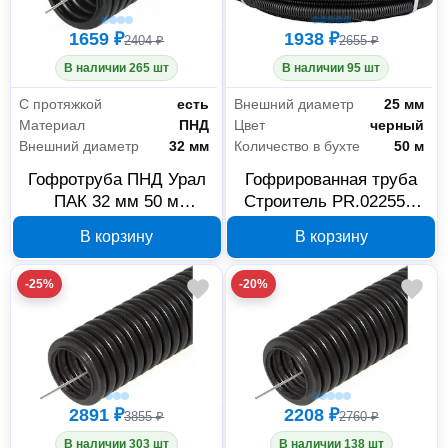
1659 ₽
1938 ₽
2404 ₽
2655 ₽
В наличии 265 шт
В наличии 95 шт
С протяжкой
есть
Внешний диаметр
25 мм
Материал
ПНД
Цвет
черный
Внешний диаметр
32 мм
Количество в бухте
50 м
Гофротруба ПНД Урал
Гофрированная труба
ПАК 32 мм 50 м
Строитель PR.022551,
ГФ-1100032-050
ПНД, 25 мм, черная
В корзину
В корзину
-25%
-20%
2891 ₽
2208 ₽
3855 ₽
2760 ₽
В наличии 303 шт
В наличии 138 шт