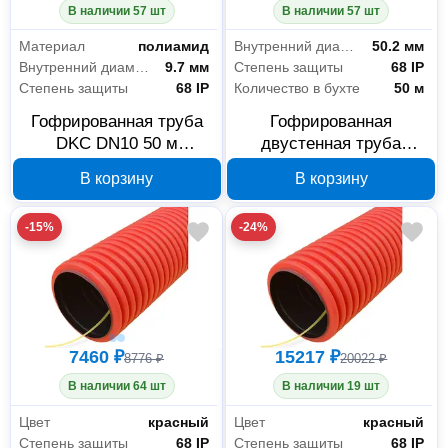
В наличии 57 шт
В наличии 57 шт
Материал
полиамид
Внутренний диаметр
50.2 мм
Внутренний диаметр
9.7 мм
Степень защиты
68 IP
Степень защиты
68 IP
Количество в бухте
50 м
Гофрированная труба
Гофрированная
DKC DN10 50 м
двустенная труба
PA601013F2
Промрукав 63 мм 50 м
В корзину
В корзину
PR15.0114
-15%
-24%
7460 ₽
15217 ₽
8776 ₽
20022 ₽
В наличии 64 шт
В наличии 19 шт
Цвет
красный
Цвет
красный
Степень защиты
68 IP
Степень защиты
68 IP