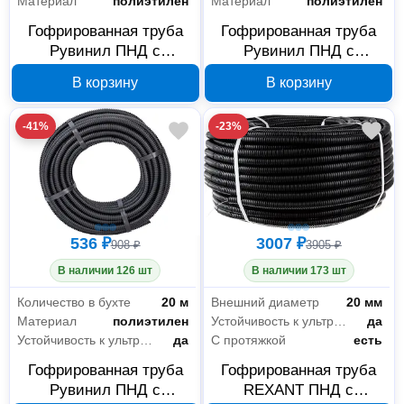
Материал
полиэтилен
Материал
полиэтилен
Гофрированная труба
Гофрированная труба
Рувинил ПНД с
Рувинил ПНД с
протяжкой 25 мм 20 м
протяжкой 20 мм 20 м
В корзину
В корзину
черная 22501(20)
черная 22001(20)
-41%
-23%
536 ₽
3007 ₽
908 ₽
3905 ₽
В наличии 126 шт
В наличии 173 шт
Количество в бухте
20 м
Внешний диаметр
20 мм
Материал
полиэтилен
Устойчивость к ультрафиолету
да
Устойчивость к ультрафиолету
да
С протяжкой
есть
Гофрированная труба
Гофрированная труба
Рувинил ПНД с
REXANT ПНД с