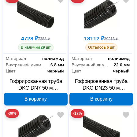
4728 ₽
18112 ₽
7388 ₽
29213 ₽
В наличии 29 шт
Осталось 6 шт
Материал
полиамид
Материал
полиамид
Внутренний диаметр
6.8 мм
Внутренний диаметр
22.6 мм
Цвет
черный
Цвет
черный
Гофрированная труба
Гофрированная труба
DKC DN7 50 м
DKC DN23 50 м
PA600710F2
PA612329F2
В корзину
В корзину
-30%
-17%