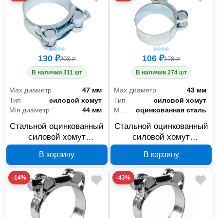
130 ₽
106 ₽
203 ₽
128 ₽
В наличии 311 шт
В наличии 274 шт
Max диаметр
47 мм
Max диаметр
43 мм
Тип
силовой хомут
Тип
силовой хомут
Min диаметр
44 мм
Материал
оцинкованная сталь
Стальной оцинкованный
Стальной оцинкованный
силовой хомут
силовой хомут
РемоКолор 44-47 мм 47-
РемоКолор 40-43 мм 47-
В корзину
В корзину
6-047
6-043
-14%
-43%