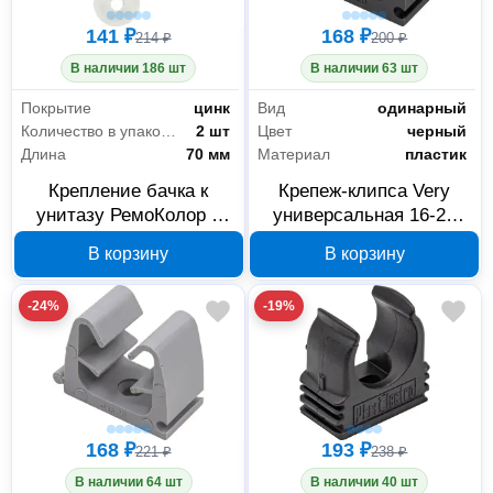
141 ₽
168 ₽
214 ₽
200 ₽
В наличии 186 шт
В наличии 63 шт
Покрытие
цинк
Вид
одинарный
Количество в упаковке
2 шт
Цвет
черный
Длина
70 мм
Материал
пластик
Крепление бачка к
Крепеж-клипса Very
унитазу РемоКолор с
универсальная 16-20
болтами, гайками и
мм, пластиковая
В корзину
В корзину
прокладками 61-0-033
черная, 25 шт. 47-7-015
-24%
-19%
168 ₽
193 ₽
221 ₽
238 ₽
В наличии 64 шт
В наличии 40 шт