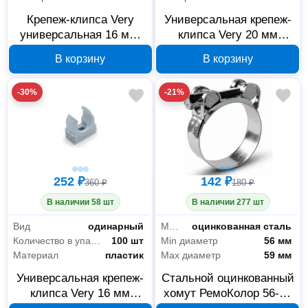
Крепеж-клипса Very
Универсальная крепеж-
универсальная 16 мм,
клипса Very 20 мм
полистироловая черная,
серый, 50 шт 47-7-002
В корзину
В корзину
100 шт. 47-7-003
-30%
-21%
252 ₽
142 ₽
360 ₽
180 ₽
В наличии 58 шт
В наличии 277 шт
Вид
одинарный
Материал
оцинкованная сталь
Количество в упаковке
100 шт
Min диаметр
56 мм
Материал
пластик
Max диаметр
59 мм
Универсальная крепеж-
Стальной оцинкованный
клипса Very 16 мм
хомут РемоКолор 56-59