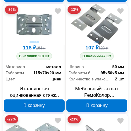
-36%
-13%
118 ₽
107 ₽
184 ₽
123 ₽
В наличии 118 шт
В наличии 47 шт
Материал
металл
Ширина
50 мм
Габариты без упаковки
115x70x20 мм
Габариты без упаковки
95х50х5 мм
Цвет
цинк
Количество в упаковке
2 шт
Итальянская
Мебельный захват
оцинкованная стяжка
РемоКолор
для стола РемоКолор
оцинкованный 95x50x5
В корзину
В корзину
71-0-177
мм 2 шт 71-0-161
-29%
-23%