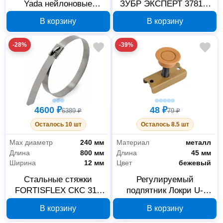
Yada нейлоновые
ЗУБР ЭКСПЕРТ 37815-
7.6x300 мм белые 100
032-51-100, 32-51 мм,
В корзину
В корзину
шт 1.081-230.0
100 шт
-28%
-39%
4600 ₽
48 ₽
6389 ₽
79 ₽
Осталось 10 шт
Осталось 8.5 шт
Max диаметр
240 мм
Материал
металл
Длина
800 мм
Длина
45 мм
Ширина
12 мм
Цвет
бежевый
Стальные стяжки
Регулируемый
FORTISFLEX СКС 316
подпятник Локри U-
12х800, 50 шт., арт.
образный бежевый, арт.
В корзину
В корзину
74719
10264