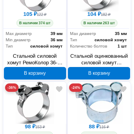
105 ₽
104 ₽
122 ₽
182 ₽
В наличии 374 шт
В наличии 263 шт
Max диаметр
39 мм
Max диаметр
35 мм
Min диаметр
36 мм
Тип
силовой хомут
Тип
силовой хомут
Количество болтов
1 шт
Стальной силовой
Стальной оцинкованный
хомут РемоКолор 36-39
силовой хомут
мм 47-6-039
РемоКолор 32-35 мм 47-
В корзину
В корзину
6-035
-36%
-24%
98 ₽
88 ₽
153 ₽
116 ₽