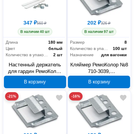
347 ₽
202 ₽
560 ₽
326 ₽
В наличии 40 шт
В наличии 97 шт
Длина
180 мм
Размер
8
Цвет
белый
Количество в упаковке
100 шт
Количество в упаковке
2 шт
Назначение
для вагонки
Настенный держатель
Кляймер РемоКолор №8
для гардин РемоКолор
710-3039,
180 мм, 2 шт. 71-2-078
оцинкованный, без
В корзину
В корзину
гвоздей, 100 шт
-21%
-16%