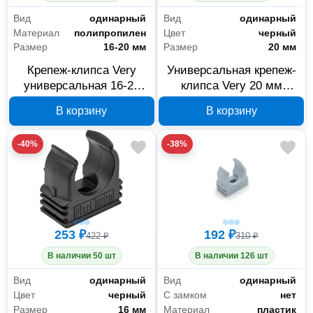
Вид
одинарный
Вид
одинарный
Материал
полипропилен
Цвет
черный
Размер
16-20 мм
Размер
20 мм
Крепеж-клипса Very
Универсальная крепеж-
универсальная 16-20
клипса Very 20 мм
мм, полипропиленовая
черный, 50 шт 47-7-004
В корзину
В корзину
серая, 25 шт. 47-7-014
-40%
-38%
253 ₽
192 ₽
422 ₽
310 ₽
В наличии 50 шт
В наличии 126 шт
Вид
одинарный
Вид
одинарный
Цвет
черный
С замком
нет
Размер
16 мм
Материал
пластик