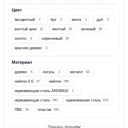
Венгрия
Цвет
22
бесцветный
бук
венге
дуб
7
3
1
3
Германия
21
желтый цинк
желтый
зеленый
12
10
30
Испания
2
золото
коричневый
5
16
красное дерево
2
Италия
75
Материал
Показать все
дерево
латунь
металл
5
1
62
Бренд
нейлон 6.6
нейлон
27
798
нержавеющая сталь ANSl8410
1
нержавеющая сталь
оцинкованная сталь
447
674
AKS
1
ПВХ
пластик
19
316
ALBERTS
3
Показать больше