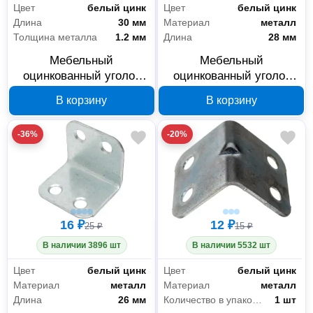
Цвет
белый цинк
Цвет
белый цинк
Длина
30 мм
Материал
металл
Толщина металла
1.2 мм
Длина
28 мм
Мебельный
Мебельный
оцинкованный уголок
оцинкованный уголок
РемоКолор 30x30 мм
РемоКолор 28x28 мм
В корзину
В корзину
71-0-030
71-0-028
-36%
-20%
16 ₽
12 ₽
25 ₽
15 ₽
В наличии 3896 шт
В наличии 5532 шт
Цвет
белый цинк
Цвет
белый цинк
Материал
металл
Материал
металл
Длина
26 мм
Количество в упаковке
1 шт