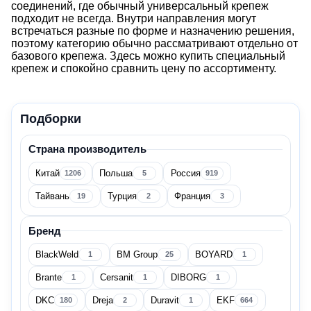
соединений, где обычный универсальный крепеж
подходит не всегда. Внутри направления могут
встречаться разные по форме и назначению решения,
поэтому категорию обычно рассматривают отдельно от
Крепёж
базового крепежа. Здесь можно купить специальный
крепеж и спокойно сравнить цену по ассортименту.
Специальный крепеж
Подборки
Цена
Страна производитель
Китай
Польша
Россия
1206
5
919
Тайвань
Турция
Франция
19
2
3
Страна производитель
Бренд
BlackWeld
BM Group
BOYARD
1
25
1
Brante
Cersanit
DIBORG
1
1
1
Беларусь
34
DKC
Dreja
Duravit
EKF
180
2
1
664