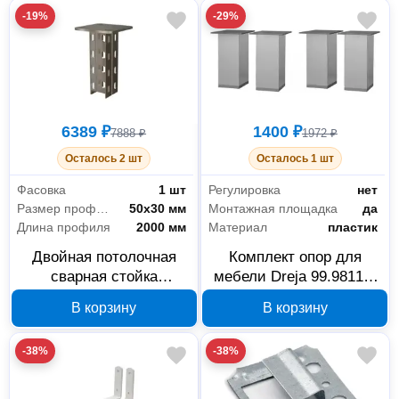
-19%
-29%
6389 ₽
1400 ₽
7888 ₽
1972 ₽
Осталось 2 шт
Осталось 1 шт
Фасовка
1 шт
Регулировка
нет
Размер профиля
50х30 мм
Монтажная площадка
да
Длина профиля
2000 мм
Материал
пластик
Двойная потолочная
Комплект опор для
сварная стойка
мебели Dreja 99.9811 4
Hyperline 50x30x2000
шт хром пластик
В корзину
В корзину
мм 2,5 мм 518539
-38%
-38%