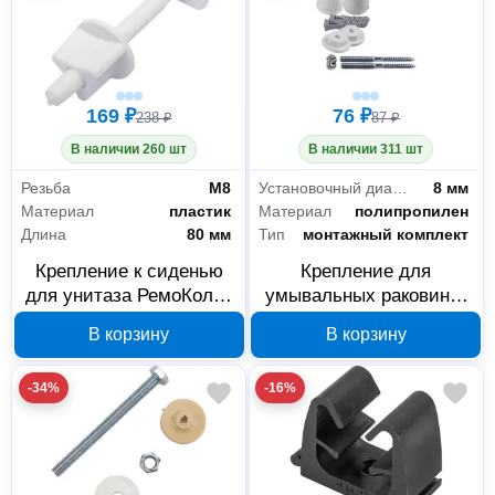
169 ₽
76 ₽
238 ₽
87 ₽
В наличии 260 шт
В наличии 311 шт
Резьба
М8
Установочный диаметр
8 мм
Материал
пластик
Материал
полипропилен
Длина
80 мм
Тип
монтажный комплект
Крепление к сиденью
Крепление для
для унитаза РемоКолор
умывальных раковин и
с болтами и
унитаза РемоКолор 80
В корзину
В корзину
прокладками 61-0-054
мм 61-0-037
-34%
-16%