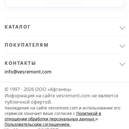
Amig
2
AQUALINK
2
КАТАЛОГ
Arnezi
1
ПОКУПАТЕЛЯМ
Показать все
КОНТАКТЫ
Цвет
info@vesremont.com
© 1997 - 2026 ООО «Афганец»
Информация на сайте vesremont.com не является
алюминий
1
публичной офертой.
Нахождение на сайте vesremont.com и использование его
бежевый
4
сервисов означает ваше согласие с
Политикой в
отношении обработки персональных данных
и
Пользовательским соглашением
.
белый цинк
47