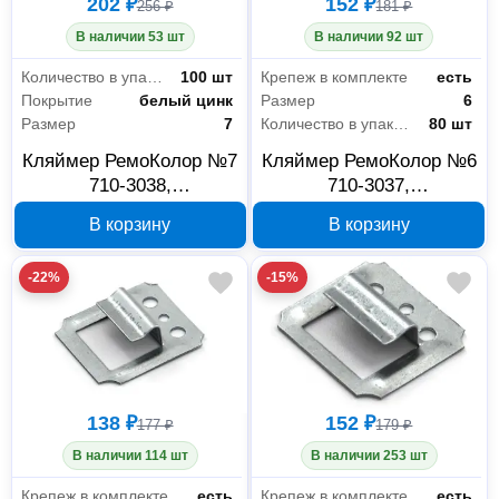
202 ₽
152 ₽
256 ₽
181 ₽
В наличии 53 шт
В наличии 92 шт
Количество в упаковке
100 шт
Крепеж в комплекте
есть
Покрытие
белый цинк
Размер
6
Размер
7
Количество в упаковке
80 шт
Кляймер РемоКолор №7
Кляймер РемоКолор №6
710-3038,
710-3037,
оцинкованный, без
оцинкованный, с
В корзину
В корзину
гвоздей, 100 шт
гвоздями, 80 шт
-22%
-15%
138 ₽
152 ₽
177 ₽
179 ₽
В наличии 114 шт
В наличии 253 шт
Крепеж в комплекте
есть
Крепеж в комплекте
есть