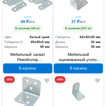
48 ₽
37 ₽
68 ₽
48 ₽
В наличии 168 шт
В наличии 2297 шт
Цвет
белый цинк
Габариты без упаковки
42х42х30 мм
Габариты без упаковки
45х40х5 мм
Длина
42 мм
Ширина
40 мм
Ширина
30 мм
Мебельный захват
Мебельный
РемоКолор
оцинкованный уголок
оцинкованный малый
РемоКолор
В корзину
В корзину
45x40x5 мм 2 шт 71-0-
42x42x30x2.3 мм 71-0-
160
042
-35%
-44%