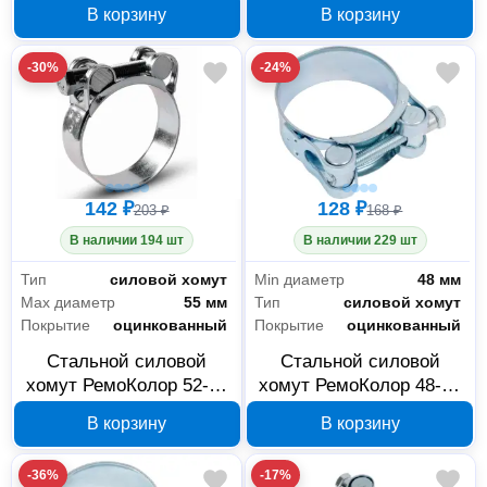
серый, 100 шт 47-7-001
мм 47-6-059
В корзину
В корзину
-30%
-24%
142 ₽
128 ₽
203 ₽
168 ₽
В наличии 194 шт
В наличии 229 шт
Тип
силовой хомут
Min диаметр
48 мм
Max диаметр
55 мм
Тип
силовой хомут
Покрытие
оцинкованный
Покрытие
оцинкованный
Стальной силовой
Стальной силовой
хомут РемоКолор 52-55
хомут РемоКолор 48-51
мм 47-6-055
мм 47-6-051
В корзину
В корзину
-36%
-17%