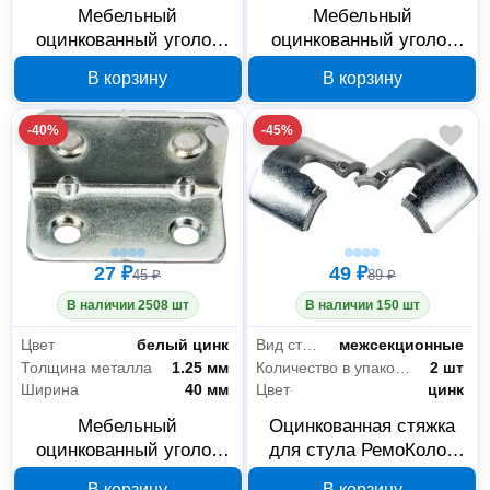
Мебельный
Мебельный
оцинкованный уголок
оцинкованный уголок
РемоКолор 26x26 мм
РемоКолор 25x25 мм
В корзину
В корзину
71-0-026
71-0-025
-40%
-45%
27 ₽
49 ₽
45 ₽
89 ₽
В наличии 2508 шт
В наличии 150 шт
Цвет
белый цинк
Вид стяжки
межсекционные
Толщина металла
1.25 мм
Количество в упаковке
2 шт
Ширина
40 мм
Цвет
цинк
Мебельный
Оцинкованная стяжка
оцинкованный уголок
для стула РемоКолор
РемоКолор 22x22x40 мм
71-0-019, 2 шт
В корзину
В корзину