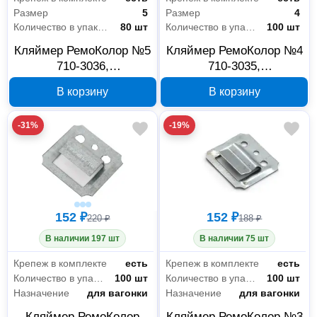
Размер
5
Размер
4
Количество в упаковке
80 шт
Количество в упаковке
100 шт
Кляймер РемоКолор №5
Кляймер РемоКолор №4
710-3036,
710-3035,
оцинкованный, с
оцинкованный, с
В корзину
В корзину
гвоздями, 80 шт
гвоздями, 100 шт
-31%
-19%
152 ₽
152 ₽
220 ₽
188 ₽
В наличии 197 шт
В наличии 75 шт
Крепеж в комплекте
есть
Крепеж в комплекте
есть
Количество в упаковке
100 шт
Количество в упаковке
100 шт
Назначение
для вагонки
Назначение
для вагонки
Кляймер РемоКолор
Кляймер РемоКолор №3