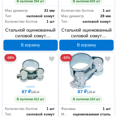
В наличии 394 шт
В наличии 605 шт
Max диаметр
31 мм
Количество болтов
1 шт
Тип
силовой хомут
Max диаметр
28 мм
Количество болтов
1 шт
Тип
силовой хомут
Стальной оцинкованный
Стальной оцинкованный
силовой хомут
силовой хомут
РемоКолор 29-31 мм 47-
РемоКолор 26-28 мм 47-
В корзину
В корзину
6-031
6-028
-18%
-32%
87 ₽
87 ₽
106 ₽
128 ₽
В наличии 422 шт
В наличии 283 шт
Количество болтов
1 шт
Фасовка
1 шт
Тип
силовой хомут
Материал
оцинкованная сталь