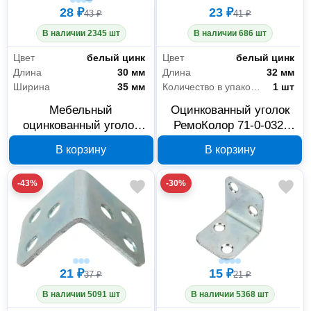
28 ₽
23 ₽
43 ₽
41 ₽
В наличии 2345 шт
В наличии 686 шт
Цвет
белый цинк
Цвет
белый цинк
Длина
30 мм
Длина
32 мм
Ширина
35 мм
Количество в упаковке
1 шт
Мебельный
Оцинкованный уголок
оцинкованный уголок
РемоКолор 71-0-032,
РемоКолор 30x30x35 мм
32x32x25x2 мм
В корзину
В корзину
71-0-035
-43%
-30%
21 ₽
15 ₽
37 ₽
21 ₽
В наличии 5091 шт
В наличии 5368 шт